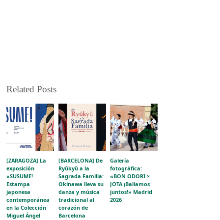
Related Posts
[ZARAGOZA] La
[BARCELONA] De
Galería
exposición
Ryūkyū a la
fotográfica:
«SUSUME!
Sagrada Familia:
«BON ODORI ×
Estampa
Okinawa lleva su
JOTA ¡Bailamos
japonesa
danza y música
juntos!» Madrid
contemporánea
tradicional al
2026
en la Colección
corazón de
Miguel Ángel
Barcelona