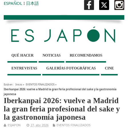
ESPAÑOL
I
日本語
QUÉ HACER
NOTICIAS
RECOMENDAMOS
ENTREVISTAS
GALERÍAS FOTOGRÁFICAS
CINE
Está en :
Inicio
»
EVENTOS FINALIZADOS
»
Iberkanpai 2026: vuelve a Madrid la gran feria profesional del sake y la gastronomía
japonesa
Iberkanpai 2026: vuelve a Madrid
la gran feria profesional del sake y
la gastronomía japonesa
ESJAPON
27, abr, 2026
EVENTOS FINALIZADOS