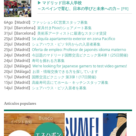
▶︎ マドリッド日本人学校
～スペインで育む、日本の学びと未来への力～
[PR]
6Ago【Madrid】
ファッションEC営業スタッフ募集
31Jul【Barcelona】
家具付きPisoのシェアメート募集
31Jul【Barcelona】
美術系アーティストに最適なスタジオ賃貸
25Jul【Madrid】
Se alquila apartamento exterior en zona Pacifico
25Jul【Madrid】
シェアハウス・ピソ 9月からの入居者募集
25Jul【Madrid】
Oferta de empleo: Profesor de japonés idioma materno
24Jul【Madrid】
今話題のマドリード国際交流ピクニック第4弾！(25日開催)
24Jul【Madrid】
寿司を握れる方募集
22Jul【Málaga】
We’re looking for Japanese gamers to test video games!
20Jul【Málaga】
お茶・情報交換できる方を探しています
17Jul【Madrid】
国際交流ピクニック 第3弾！(17日開催)
15Jul【Madrid】
高級寿司店にてホール・キッチンスタッフ募集
14Jul【Madrid】
シェアハウス・ピソ入居者を募集
Artículos populares