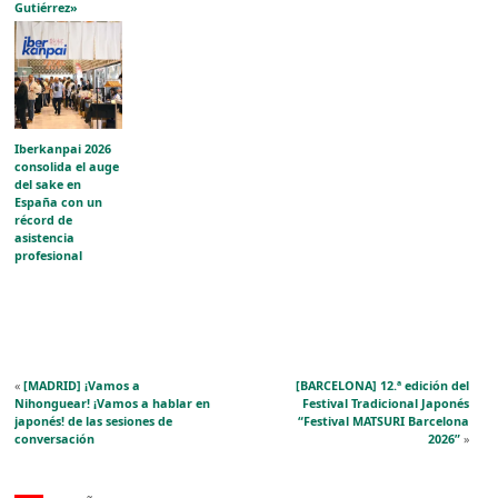
Gutiérrez»
acerca la
evolución del
grabado japonés
al público
aragonés
Iberkanpai 2026
consolida el auge
del sake en
España con un
récord de
asistencia
profesional
«
[MADRID] ¡Vamos a
[BARCELONA] 12.ª edición del
Nihonguear! ¡Vamos a hablar en
Festival Tradicional Japonés
japonés! de las sesiones de
“Festival MATSURI Barcelona
conversación
2026”
»