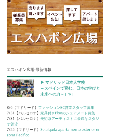
エスハポン広場 最新情報
▶︎ マドリッド日本人学校
～スペインで育む、日本の学びと
未来への力～
[PR]
8/6【マドリード】
ファッションEC営業スタッフ募集
7/31【バルセロナ】
家具付きPisoのシェアメート募集
7/31【バルセロナ】
美術系アーティストに最適なスタジ
オ賃貸
7/25【マドリード】
Se alquila apartamento exterior en
zona Pacifico