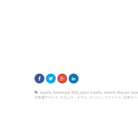
españa
,
Iberkanpai 2026
,
Japón España
,
madrid
,
Mayuko Sas
日本酒アワード
,
ウエムラ・ナウミ
,
スペイン
,
マドリード
,
日本スペ