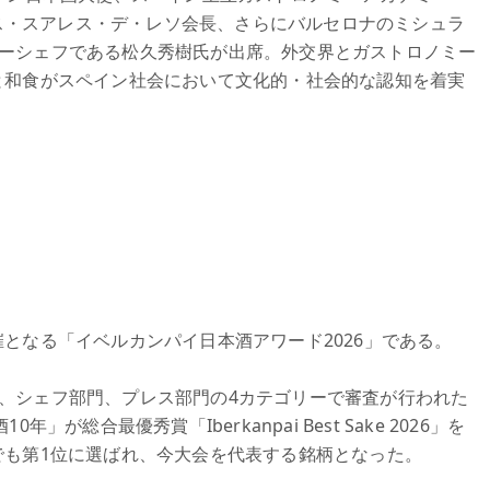
mía）のルイス・スアレス・デ・レソ会長、さらにバルセロナのミシュラ
オーナーシェフである松久秀樹氏が出席。外交界とガストロノミー
と和食がスペイン社会において文化的・社会的な認知を着実
となる「イベルカンパイ日本酒アワード2026」である。
エ部門、シェフ部門、プレス部門の4カテゴリーで審査が行われた
が総合最優秀賞「Iberkanpai Best Sake 2026」を
でも第1位に選ばれ、今大会を代表する銘柄となった。