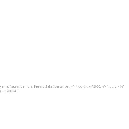
ayama
,
Naumi Uemura
,
Premio Sake Iberkanpai
,
イベルカンパイ2026
,
イベルカンパイ
イン
,
笹山繭子