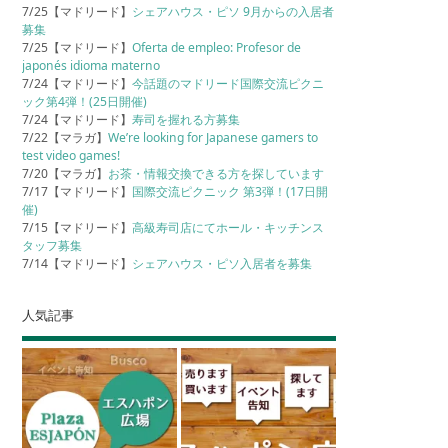
7/25【マドリード】
シェアハウス・ピソ 9月からの入居者
募集
7/25【マドリード】
Oferta de empleo: Profesor de
japonés idioma materno
7/24【マドリード】
今話題のマドリード国際交流ピクニ
ック第4弾！(25日開催)
7/24【マドリード】
寿司を握れる方募集
7/22【マラガ】
We’re looking for Japanese gamers to
test video games!
7/20【マラガ】
お茶・情報交換できる方を探しています
7/17【マドリード】
国際交流ピクニック 第3弾！(17日開
催)
7/15【マドリード】
高級寿司店にてホール・キッチンス
タッフ募集
7/14【マドリード】
シェアハウス・ピソ入居者を募集
人気記事