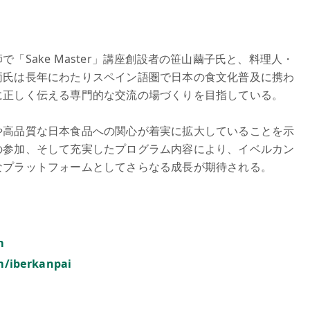
「Sake Master」講座創設者の笹山繭子氏と、料理人・
両氏は長年にわたりスペイン語圏で日本の食文化普及に携わ
に正しく伝える専門的な交流の場づくりを目指している。
や高品質な日本食品への関心が着実に拡大していることを示
の参加、そして充実したプログラム内容により、イベルカン
なプラットフォームとしてさらなる成長が期待される。
m
m/iberkanpai