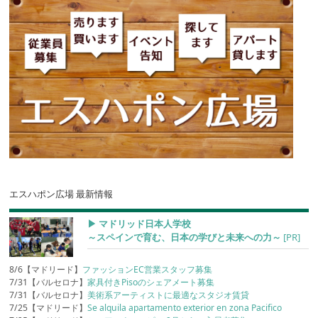
エスハポン広場 最新情報
▶︎ マドリッド日本人学校
～スペインで育む、日本の学びと未来への力～
[PR]
8/6【マドリード】
ファッションEC営業スタッフ募集
7/31【バルセロナ】
家具付きPisoのシェアメート募集
7/31【バルセロナ】
美術系アーティストに最適なスタジオ賃貸
7/25【マドリード】
Se alquila apartamento exterior en zona Pacifico