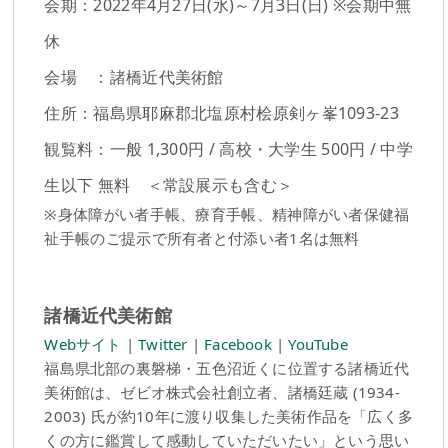
会期：2022年4月27日(水)～7月3日(日) ※会期中無
休
会場 ：諸橋近代美術館
住所：福島県耶麻郡北塩原村桧原剣ヶ峯1093-23
観覧料：一般 1,300円 / 高校・大学生 500円 / 中学
生以下 無料 ＜常設展示も含む＞
※身体障がい者手帳、療育手帳、精神障がい者保健福
祉手帳のご提示で所有者と付添い者1名は無料
諸橋近代美術館
Webサイト
|
Twitter
|
Facebook
|
YouTube
福島県北部の裏磐梯・五色沼近くに位置する諸橋近代
美術館は、ゼビオ株式会社創立者、諸橋廷蔵 (1934-
2003) 氏が約10年に渡り収集した美術作品を「広く多
くの方に鑑賞して感動していただいたい」という思い