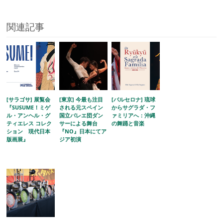
関連記事
[サラゴサ] 展覧会
[東京] 今最も注目
[バルセロナ] 琉球
『SUSUME！ミゲ
される元スペイン
からサグラダ・フ
ル・アンヘル・グ
国立バレエ団ダン
ァミリアへ：沖縄
ティエレス コレク
サーによる舞台
の舞踊と音楽
ション 現代日本
『NO』日本にてア
版画展』
ジア初演