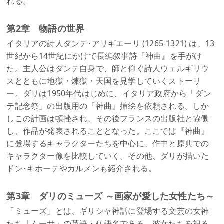
れる。
第2章 物語の世界
イタリアの詩人ダンテ･アリギエーリ (1265-1321) は、13
世紀から14世紀にかけて長編叙事詩『神曲』を手がけ
た。主人公はダンテ自身で、師と仰ぐ詩人ウェルギリウ
スとともに地獄・煉獄・天国を見学していくストーリ
ー。ダリは1950年代はじめに、イタリア政府から「ダン
テ記念祭」の出版用の『神曲』挿絵を依頼される。しか
しこの計画は頓挫され、その後フランスの出版社と協働
し、作品が発表されることとなった。ここでは『神曲』
に登場するキャラクターたちを中心に、作中と原典での
キャラクター像を比較していく。その他、ダリが描いた
ドン･キホーテやカルメンも紹介される。
第3章 ダリのミューズ ～画家が愛した女性たち～
「ミューズ」とは、ギリシャ神話に登場する文芸の女神
たち「ムーサ」の英語・仏語名である。彼女たちを祀る