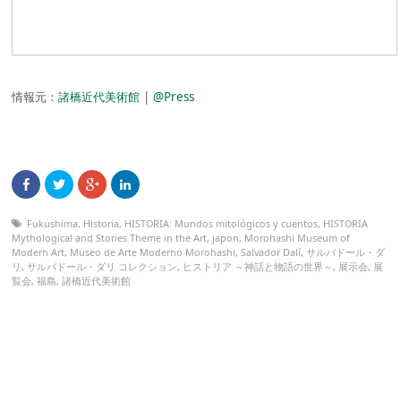
情報元：
諸橋近代美術館
|
@Press
Fukushima
,
Historia
,
HISTORIA: Mundos mitológicos y cuentos
,
HISTORIA
Mythological and Stories Theme in the Art
,
japon
,
Morohashi Museum of
Modern Art
,
Museo de Arte Moderno Morohashi
,
Salvador Dalí
,
サルバドール・ダ
リ
,
サルバドール・ダリ コレクション
,
ヒストリア ～神話と物語の世界～
,
展示会
,
展
覧会
,
福島
,
諸橋近代美術館