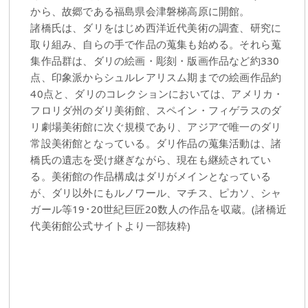
から、故郷である福島県会津磐梯高原に開館。
諸橋氏は、ダリをはじめ西洋近代美術の調査、研究に
取り組み、自らの手で作品の蒐集も始める。それら蒐
集作品群は、ダリの絵画・彫刻・版画作品など約330
点、印象派からシュルレアリスム期までの絵画作品約
40点と、ダリのコレクションにおいては、アメリカ・
フロリダ州のダリ美術館、スペイン・フィゲラスのダ
リ劇場美術館に次ぐ規模であり、アジアで唯一のダリ
常設美術館となっている。ダリ作品の蒐集活動は、諸
橋氏の遺志を受け継ぎながら、現在も継続されてい
る。美術館の作品構成はダリがメインとなっている
が、ダリ以外にもルノワール、マチス、ピカソ、シャ
ガール等19･20世紀巨匠20数人の作品を収蔵。(諸橋近
代美術館公式サイトより一部抜粋)