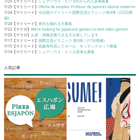
7/25【マドリード】
シェアハウス・ピソ 9月からの入居者募集
7/25【マドリード】
Oferta de empleo: Profesor de japonés idioma materno
7/24【マドリード】
今話題のマドリード国際交流ピクニック第4弾！(25日開
催)
7/24【マドリード】
寿司を握れる方募集
7/22【マラガ】
We’re looking for Japanese gamers to test video games!
7/20【マラガ】
お茶・情報交換できる方を探しています
7/17【マドリード】
国際交流ピクニック 第3弾！(17日開催)
7/15【マドリード】
高級寿司店にてホール・キッチンスタッフ募集
7/14【マドリード】
シェアハウス・ピソ入居者を募集
人気記事