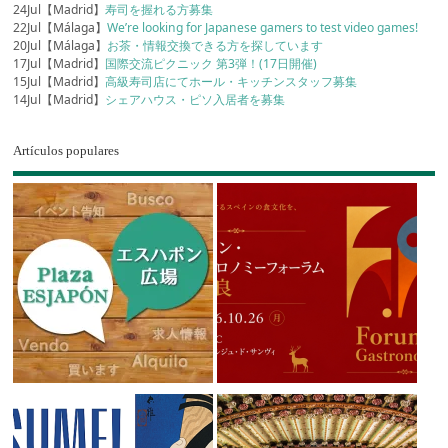
24Jul【Madrid】
寿司を握れる方募集
22Jul【Málaga】
We’re looking for Japanese gamers to test video games!
20Jul【Málaga】
お茶・情報交換できる方を探しています
17Jul【Madrid】
国際交流ピクニック 第3弾！(17日開催)
15Jul【Madrid】
高級寿司店にてホール・キッチンスタッフ募集
14Jul【Madrid】
シェアハウス・ピソ入居者を募集
Artículos populares