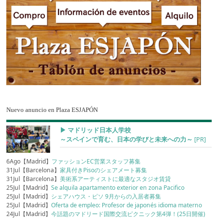
Nuevo anuncio en Plaza ESJAPÓN
▶︎ マドリッド日本人学校
～スペインで育む、日本の学びと未来への力～
[PR]
6Ago【Madrid】
ファッションEC営業スタッフ募集
31Jul【Barcelona】
家具付きPisoのシェアメート募集
31Jul【Barcelona】
美術系アーティストに最適なスタジオ賃貸
25Jul【Madrid】
Se alquila apartamento exterior en zona Pacifico
25Jul【Madrid】
シェアハウス・ピソ 9月からの入居者募集
25Jul【Madrid】
Oferta de empleo: Profesor de japonés idioma materno
24Jul【Madrid】
今話題のマドリード国際交流ピクニック第4弾！(25日開催)