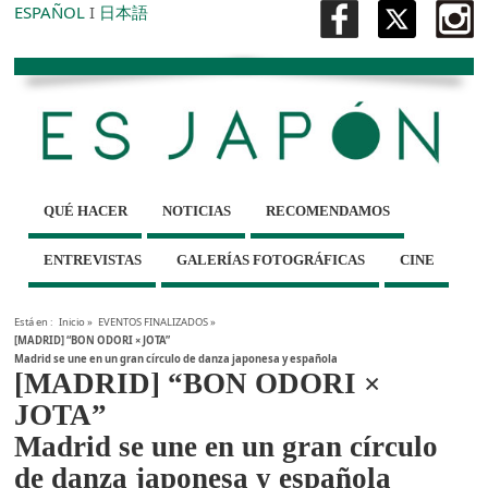
ESPAÑOL
I
日本語
QUÉ HACER
NOTICIAS
RECOMENDAMOS
ENTREVISTAS
GALERÍAS FOTOGRÁFICAS
CINE
Está en :
Inicio
»
EVENTOS FINALIZADOS
»
[MADRID] “BON ODORI × JOTA”
Madrid se une en un gran círculo de danza japonesa y española
[MADRID] “BON ODORI ×
JOTA”
Madrid se une en un gran círculo
de danza japonesa y española