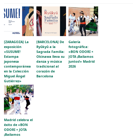
[ZARAGOZA] La
[BARCELONA] De
Galería
exposición
Ryūkyū a la
fotográfica:
«SUSUME!
Sagrada Familia:
«BON ODORI ×
Estampa
Okinawa lleva su
JOTA ¡Bailamos
japonesa
danza y música
juntos!» Madrid
contemporánea
tradicional al
2026
en la Colección
corazón de
Miguel Ángel
Barcelona
Gutiérrez»
acerca la
evolución del
grabado japonés
al público
aragonés
Madrid celebra el
éxito de «BON
ODORI × JOTA
¡Bailamos