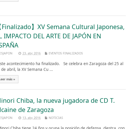
Finalizado】XV Semana Cultural Japonesa,
L IMPACTO DEL ARTE DE JAPÓN EN
SPAÑA
ESJAPON
23, abr, 2016
EVENTOS FINALIZADOS
te acontecimiento ha finalizado. Se celebra en Zaragoza del 25 al
 de abril, la XV Semana Cu ...
Leer más »
inori Chiba, la nueva jugadora de CD T.
lcaine de Zaragoza
ESJAPON
13, abr, 2016
NOTICIAS
nori Chiba tiene 24 ños y ocupa la posición de defensa, diestra, con