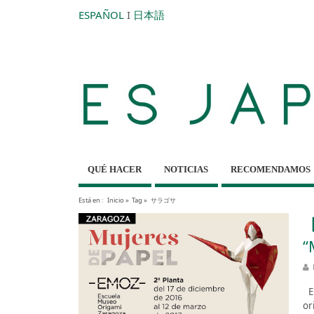
ESPAÑOL
I
日本語
QUÉ HACER
NOTICIAS
RECOMENDAMOS
Está en :
Inicio
»
Tag »
サラゴサ
【
“
Es
or