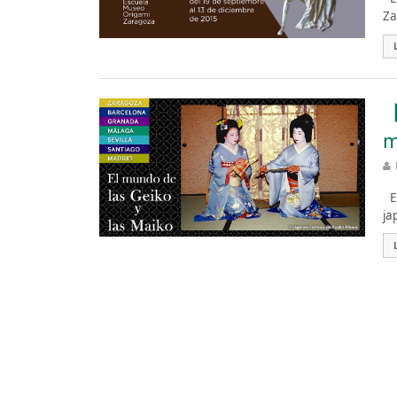
Za
【
m
Es
ja