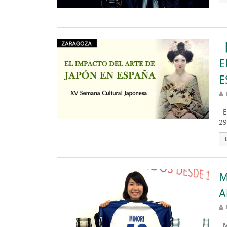
【
E
E
Es
29
M
A
Mi