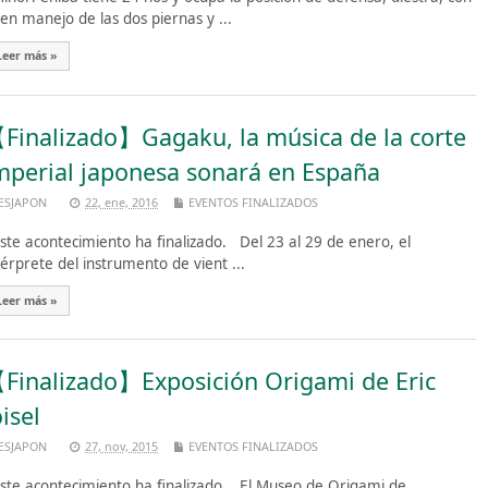
en manejo de las dos piernas y ...
Leer más »
Finalizado】Gagaku, la música de la corte
mperial japonesa sonará en España
ESJAPON
22, ene, 2016
EVENTOS FINALIZADOS
te acontecimiento ha finalizado. Del 23 al 29 de enero, el
térprete del instrumento de vient ...
Leer más »
Finalizado】Exposición Origami de Eric
oisel
ESJAPON
27, nov, 2015
EVENTOS FINALIZADOS
te acontecimiento ha finalizado. El Museo de Origami de