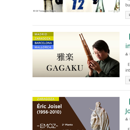
bu
【
i
Es
in
【
J
Es