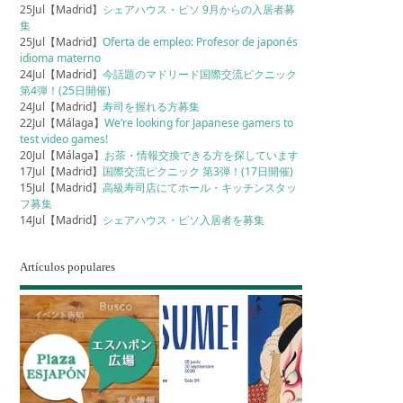
25Jul【Madrid】
シェアハウス・ピソ 9月からの入居者募
集
25Jul【Madrid】
Oferta de empleo: Profesor de japonés
idioma materno
24Jul【Madrid】
今話題のマドリード国際交流ピクニック
第4弾！(25日開催)
24Jul【Madrid】
寿司を握れる方募集
22Jul【Málaga】
We’re looking for Japanese gamers to
test video games!
20Jul【Málaga】
お茶・情報交換できる方を探しています
17Jul【Madrid】
国際交流ピクニック 第3弾！(17日開催)
15Jul【Madrid】
高級寿司店にてホール・キッチンスタッ
フ募集
14Jul【Madrid】
シェアハウス・ピソ入居者を募集
Artículos populares