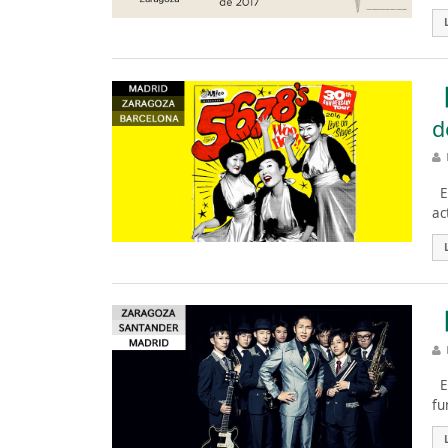
【
d
Es
ac
【
Es
fu