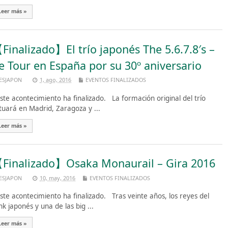
Leer más »
Finalizado】El trío japonés The 5.6.7.8′s –
e Tour en España por su 30º aniversario
ESJAPON
1, ago, 2016
EVENTOS FINALIZADOS
te acontecimiento ha finalizado. La formación original del trío
tuará en Madrid, Zaragoza y ...
Leer más »
Finalizado】Osaka Monaurail – Gira 2016
ESJAPON
10, may, 2016
EVENTOS FINALIZADOS
te acontecimiento ha finalizado. Tras veinte años, los reyes del
nk japonés y una de las big ...
Leer más »