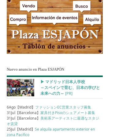
Nuevo anuncio en Plaza ESJAPÓN
▶︎ マドリッド日本人学校
～スペインで育む、日本の学びと
未来への力～
[PR]
6Ago【Madrid】
ファッションEC営業スタッフ募集
31Jul【Barcelona】
家具付きPisoのシェアメート募集
31Jul【Barcelona】
美術系アーティストに最適なスタジ
オ賃貸
25Jul【Madrid】
Se alquila apartamento exterior en
zona Pacifico