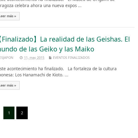
ragoza celebra ahora una nueva expos ...
Leer más »
Finalizado】La realidad de las Geishas. El
undo de las Geiko y las Maiko
ESJAPON
11, mar, 2015
EVENTOS FINALIZADOS
te acontecimiento ha finalizado. La fortaleza de la cultura
ponesa: Los Hanamachi de Kioto. ...
Leer más »
1
2