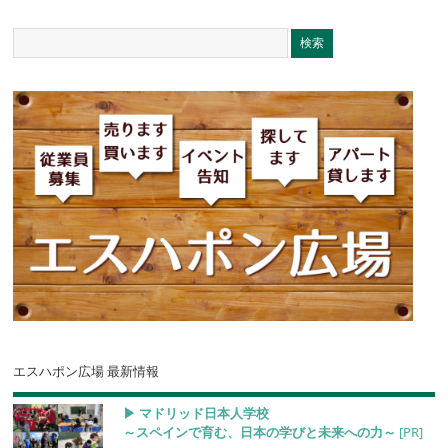
エスハポン広場 最新情報
▶︎ マドリッド日本人学校
～スペインで育む、日本の学びと未来への力～
[PR]