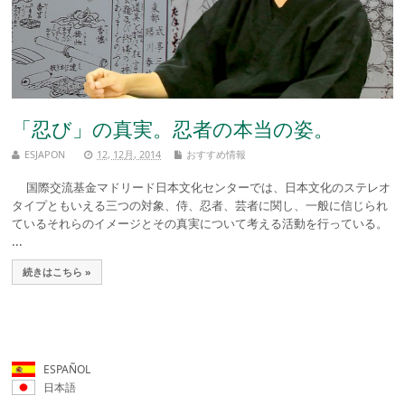
「忍び」の真実。忍者の本当の姿。
ESJAPON
12, 12月, 2014
おすすめ情報
国際交流基金マドリード日本文化センターでは、日本文化のステレオ
タイプともいえる三つの対象、侍、忍者、芸者に関し、一般に信じられ
ているそれらのイメージとその真実について考える活動を行っている。
...
続きはこちら »
ESPAÑOL
日本語