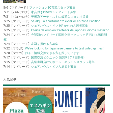
8/6【マドリード】
ファッションEC営業スタッフ募集
7/31【バルセロナ】
家具付きPisoのシェアメート募集
7/31【バルセロナ】
美術系アーティストに最適なスタジオ賃貸
7/25【マドリード】
Se alquila apartamento exterior en zona Pacifico
7/25【マドリード】
シェアハウス・ピソ 9月からの入居者募集
7/25【マドリード】
Oferta de empleo: Profesor de japonés idioma materno
7/24【マドリード】
今話題のマドリード国際交流ピクニック第4弾！(25日開
催)
7/24【マドリード】
寿司を握れる方募集
7/22【マラガ】
We’re looking for Japanese gamers to test video games!
7/20【マラガ】
お茶・情報交換できる方を探しています
7/17【マドリード】
国際交流ピクニック 第3弾！(17日開催)
7/15【マドリード】
高級寿司店にてホール・キッチンスタッフ募集
7/14【マドリード】
シェアハウス・ピソ入居者を募集
人気記事