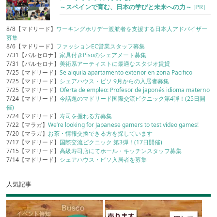
～スペインで育む、日本の学びと未来への力～
[PR]
8/8【マドリード】
ワーキングホリデー渡航者を支援する日本人アドバイザー
募集
8/6【マドリード】
ファッションEC営業スタッフ募集
7/31【バルセロナ】
家具付きPisoのシェアメート募集
7/31【バルセロナ】
美術系アーティストに最適なスタジオ賃貸
7/25【マドリード】
Se alquila apartamento exterior en zona Pacifico
7/25【マドリード】
シェアハウス・ピソ 9月からの入居者募集
7/25【マドリード】
Oferta de empleo: Profesor de japonés idioma materno
7/24【マドリード】
今話題のマドリード国際交流ピクニック第4弾！(25日開
催)
7/24【マドリード】
寿司を握れる方募集
7/22【マラガ】
We’re looking for Japanese gamers to test video games!
7/20【マラガ】
お茶・情報交換できる方を探しています
7/17【マドリード】
国際交流ピクニック 第3弾！(17日開催)
7/15【マドリード】
高級寿司店にてホール・キッチンスタッフ募集
7/14【マドリード】
シェアハウス・ピソ入居者を募集
人気記事