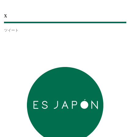
X
ツイート