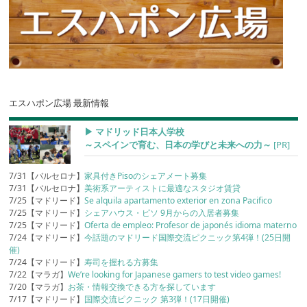
エスハポン広場 最新情報
▶︎ マドリッド日本人学校
～スペインで育む、日本の学びと未来への力～
[PR]
7/31【バルセロナ】
家具付きPisoのシェアメート募集
7/31【バルセロナ】
美術系アーティストに最適なスタジオ賃貸
7/25【マドリード】
Se alquila apartamento exterior en zona Pacifico
7/25【マドリード】
シェアハウス・ピソ 9月からの入居者募集
7/25【マドリード】
Oferta de empleo: Profesor de japonés idioma materno
7/24【マドリード】
今話題のマドリード国際交流ピクニック第4弾！(25日開
催)
7/24【マドリード】
寿司を握れる方募集
7/22【マラガ】
We’re looking for Japanese gamers to test video games!
7/20【マラガ】
お茶・情報交換できる方を探しています
7/17【マドリード】
国際交流ピクニック 第3弾！(17日開催)