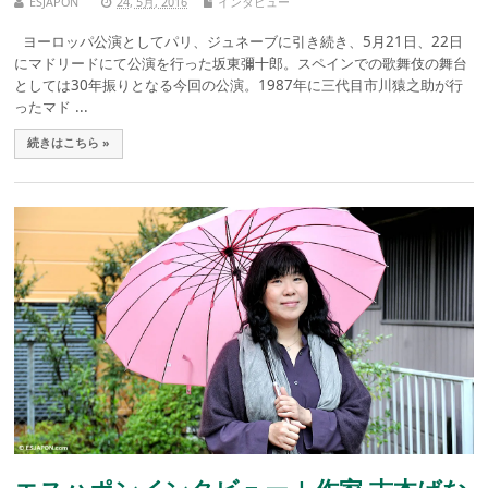
ESJAPON
24, 5月, 2016
インタビュー
ヨーロッパ公演としてパリ、ジュネーブに引き続き、5月21日、22日
にマドリードにて公演を行った坂東彌十郎。スペインでの歌舞伎の舞台
としては30年振りとなる今回の公演。1987年に三代目市川猿之助が行
ったマド ...
続きはこちら »