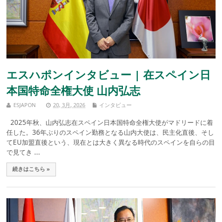
エスハポンインタビュー | 在スペイン日
本国特命全権大使 山内弘志
ESJAPON
20, 3月, 2026
インタビュー
2025年秋、山内弘志在スペイン日本国特命全権大使がマドリードに着
任した。36年ぶりのスペイン勤務となる山内大使は、民主化直後、そし
てEU加盟直後という、現在とは大きく異なる時代のスペインを自らの目
で見てき ...
続きはこちら »