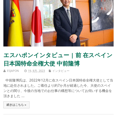
エスハポンインタビュー | 前 在スペイン
日本国特命全権大使 中前隆博
ESJAPON
19, 8月, 2023
インタビュー
中前隆博氏は、2022年12月に在スペイン日本国特命全権大使として当
地に赴任されました。ご着任より約7か月が経過した今、大使のスペイ
ンとの関り、今後の当地でのお仕事の構想等についてお伺いする機会を
頂きました ...
続きはこちら »