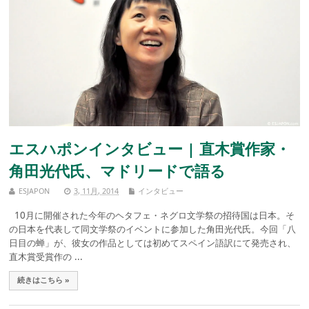
エスハポンインタビュー | 直木賞作家・
角田光代氏、マドリードで語る
ESJAPON
3, 11月, 2014
インタビュー
10月に開催された今年のヘタフェ・ネグロ文学祭の招待国は日本。そ
の日本を代表して同文学祭のイベントに参加した角田光代氏。今回「八
日目の蝉」が、彼女の作品としては初めてスペイン語訳にて発売され、
直木賞受賞作の ...
続きはこちら »