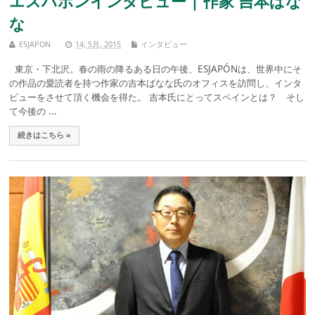
エスハポンインタビュー | 作家 吉本ばな
な
ESJAPON
14, 5月, 2015
インタビュー
東京・下北沢。春の雨の降るある日の午後、ESJAPÓNは、世界中にそ
の作品の愛読者を持つ作家の吉本ばなな氏のオフィスを訪問し、インタ
ビューをさせて頂く機会を得た。 吉本氏にとってスペインとは？ そし
て今後の ...
続きはこちら »