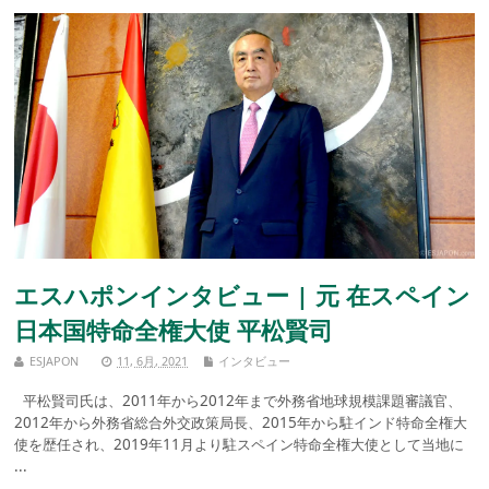
エスハポンインタビュー | 元 在スペイン
日本国特命全権大使 平松賢司
ESJAPON
11, 6月, 2021
インタビュー
平松賢司氏は、2011年から2012年まで外務省地球規模課題審議官、
2012年から外務省総合外交政策局長、2015年から駐インド特命全権大
使を歴任され、2019年11月より駐スペイン特命全権大使として当地に
...