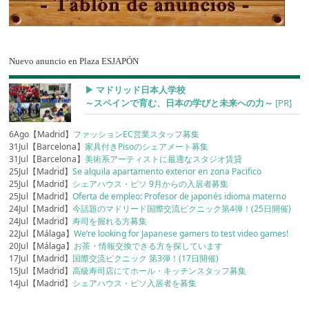
Nuevo anuncio en Plaza ESJAPÓN
▶︎ マドリッド日本人学校
～スペインで育む、日本の学びと未来への力～
[PR]
6Ago【Madrid】
ファッションEC営業スタッフ募集
31Jul【Barcelona】
家具付きPisoのシェアメート募集
31Jul【Barcelona】
美術系アーティストに最適なスタジオ賃貸
25Jul【Madrid】
Se alquila apartamento exterior en zona Pacifico
25Jul【Madrid】
シェアハウス・ピソ 9月からの入居者募集
25Jul【Madrid】
Oferta de empleo: Profesor de japonés idioma materno
24Jul【Madrid】
今話題のマドリード国際交流ピクニック第4弾！(25日開催)
24Jul【Madrid】
寿司を握れる方募集
22Jul【Málaga】
We’re looking for Japanese gamers to test video games!
20Jul【Málaga】
お茶・情報交換できる方を探しています
17Jul【Madrid】
国際交流ピクニック 第3弾！(17日開催)
15Jul【Madrid】
高級寿司店にてホール・キッチンスタッフ募集
14Jul【Madrid】
シェアハウス・ピソ入居者を募集