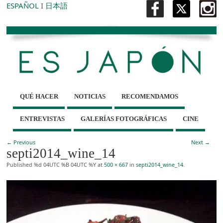
ESPAÑOL
I
日本語
QUÉ HACER
NOTICIAS
RECOMENDAMOS
ENTREVISTAS
GALERÍAS FOTOGRÁFICAS
CINE
← Previous
Next →
septi2014_wine_14
Published
%d 04UTC %B 04UTC %Y
at
500 × 667
in
septi2014_wine_14
.