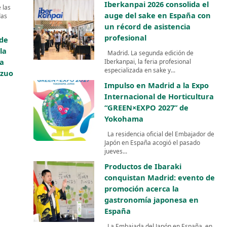
Iberkanpai 2026 consolida el
 las
auge del sake en España con
das
un récord de asistencia
profesional
 de
la
Madrid. La segunda edición de
ca
Iberkanpai, la feria profesional
especializada en sake y...
azuo
Impulso en Madrid a la Expo
Internacional de Horticultura
“GREEN×EXPO 2027” de
Yokohama
La residencia oficial del Embajador de
Japón en España acogió el pasado
jueves...
Productos de Ibaraki
conquistan Madrid: evento de
promoción acerca la
gastronomía japonesa en
España
La Embajada del Japón en España, en