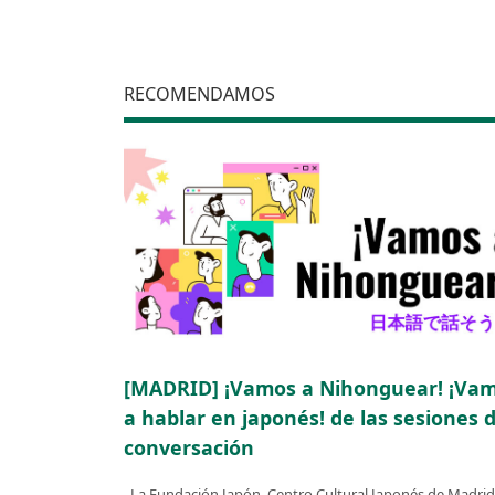
RECOMENDAMOS
[MADRID] ¡Vamos a Nihonguear! ¡Va
a hablar en japonés! de las sesiones 
conversación
La Fundación Japón, Centro Cultural Japonés de Madrid