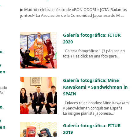
e
▶︎ Madrid celebra el éxito de «BON ODORI × JOTA ¡Bailamos
juntos!» La Asociación de la Comunidad Japonesa de M ...
Galería fotográfica: FITUR
2020
o.
Galería fotográfica: 1 (3 páginas en
total) Haz click en una foto para...
y
 en
Galería fotográfica: Mine
Kawakami × Sandwichman in
nado
ña
SPAIN
Enlaces relacionados: Mine Kawakami
o.
y Sandwichman conquistan España
La insigne pianista japonesa...
y
Galería fotográfica: FITUR
 en
2019