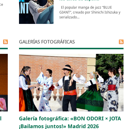
ce
El popular manga de jazz “BLUE
GIANT”, creado por Shinichi Ishizuka y
serializado...
GALERÍAS FOTOGRÁFICAS
l
Galería fotográfica: «BON ODORI × JOTA
¡Bailamos juntos!» Madrid 2026