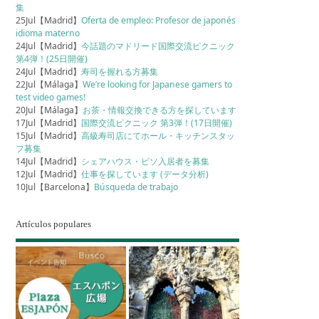
集
25Jul【Madrid】
Oferta de empleo: Profesor de japonés
idioma materno
24Jul【Madrid】
今話題のマドリード国際交流ピクニック
第4弾！(25日開催)
24Jul【Madrid】
寿司を握れる方募集
22Jul【Málaga】
We’re looking for Japanese gamers to
test video games!
20Jul【Málaga】
お茶・情報交換できる方を探しています
17Jul【Madrid】
国際交流ピクニック 第3弾！(17日開催)
15Jul【Madrid】
高級寿司店にてホール・キッチンスタッ
フ募集
14Jul【Madrid】
シェアハウス・ピソ入居者を募集
12Jul【Madrid】
仕事を探しています (データ分析)
10Jul【Barcelona】
Búsqueda de trabajo
Artículos populares