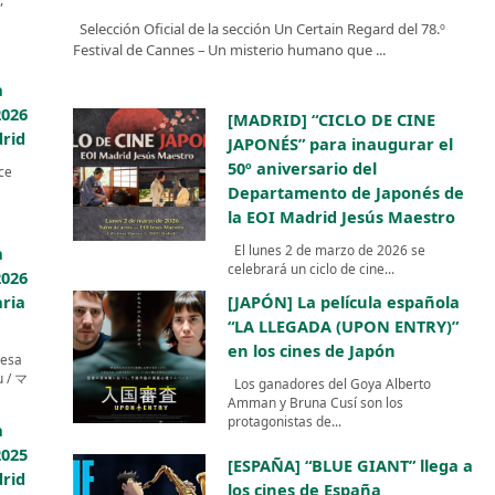
Selección Oficial de la sección Un Certain Regard del 78.º
Festival de Cannes – Un misterio humano que ...
a
2026
[MADRID] “CICLO DE CINE
drid
JAPONÉS” para inaugurar el
50º aniversario del
ce
Departamento de Japonés de
la EOI Madrid Jesús Maestro
El lunes 2 de marzo de 2026 se
a
celebrará un ciclo de cine...
2026
[JAPÓN] La película española
ria
“LA LLEGADA (UPON ENTRY)”
en los cines de Japón
nesa
u / マ
Los ganadores del Goya Alberto
Amman y Bruna Cusí son los
protagonistas de...
a
2025
[ESPAÑA] “BLUE GIANT” llega a
drid
los cines de España