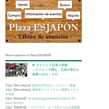
Nuevo anuncio en Plaza ESJAPÓN
▶︎ マドリッド日本人学校
～スペインで育む、日本の学びと
未来への力～
[PR]
31Jul【Barcelona】
家具付きPisoのシェアメート募集
31Jul【Barcelona】
美術系アーティストに最適なスタジ
オ賃貸
25Jul【Madrid】
Se alquila apartamento exterior en
zona Pacifico
25Jul【Madrid】
シェアハウス・ピソ 9月からの入居者募