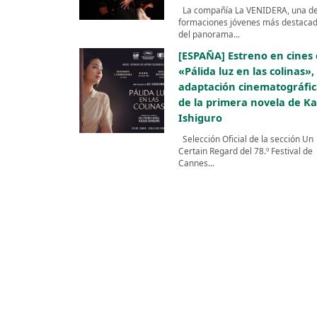
La compañía La VENIDERA, una de
formaciones jóvenes más destaca
del panorama...
[ESPAÑA] Estreno en cines
«Pálida luz en las colinas», 
adaptación cinematográfi
de la primera novela de K
Ishiguro
Selección Oficial de la sección Un
Certain Regard del 78.º Festival de
Cannes...