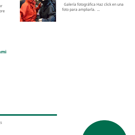
Galería fotográfica Haz click en una
or
foto para ampliarla. ...
bre
ami
ts