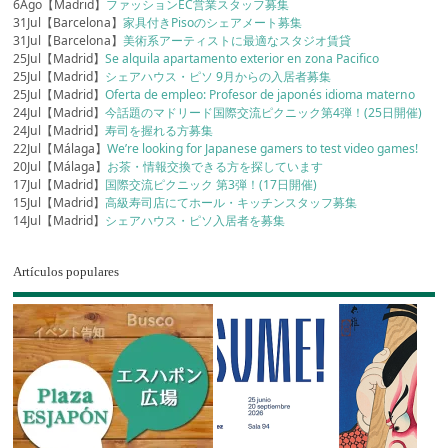
6Ago【Madrid】
ファッションEC営業スタッフ募集
31Jul【Barcelona】
家具付きPisoのシェアメート募集
31Jul【Barcelona】
美術系アーティストに最適なスタジオ賃貸
25Jul【Madrid】
Se alquila apartamento exterior en zona Pacifico
25Jul【Madrid】
シェアハウス・ピソ 9月からの入居者募集
25Jul【Madrid】
Oferta de empleo: Profesor de japonés idioma materno
24Jul【Madrid】
今話題のマドリード国際交流ピクニック第4弾！(25日開催)
24Jul【Madrid】
寿司を握れる方募集
22Jul【Málaga】
We’re looking for Japanese gamers to test video games!
20Jul【Málaga】
お茶・情報交換できる方を探しています
17Jul【Madrid】
国際交流ピクニック 第3弾！(17日開催)
15Jul【Madrid】
高級寿司店にてホール・キッチンスタッフ募集
14Jul【Madrid】
シェアハウス・ピソ入居者を募集
Artículos populares