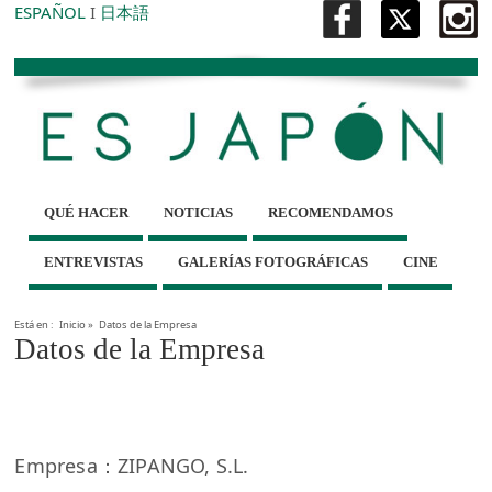
ESPAÑOL
I
日本語
QUÉ HACER
NOTICIAS
RECOMENDAMOS
ENTREVISTAS
GALERÍAS FOTOGRÁFICAS
CINE
Está en :
Inicio
»
Datos de la Empresa
Datos de la Empresa
Empresa：ZIPANGO, S.L.