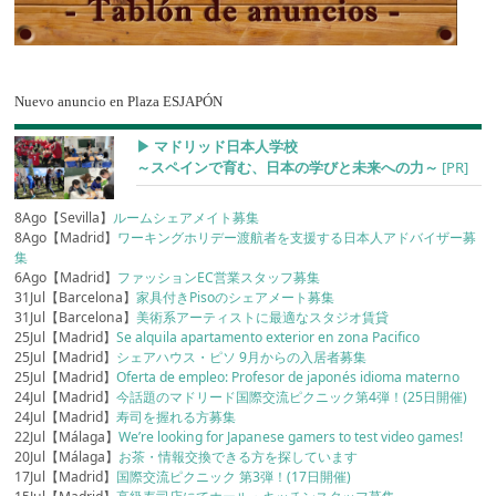
Nuevo anuncio en Plaza ESJAPÓN
▶︎ マドリッド日本人学校
～スペインで育む、日本の学びと未来への力～
[PR]
8Ago【Sevilla】
ルームシェアメイト募集
8Ago【Madrid】
ワーキングホリデー渡航者を支援する日本人アドバイザー募
集
6Ago【Madrid】
ファッションEC営業スタッフ募集
31Jul【Barcelona】
家具付きPisoのシェアメート募集
31Jul【Barcelona】
美術系アーティストに最適なスタジオ賃貸
25Jul【Madrid】
Se alquila apartamento exterior en zona Pacifico
25Jul【Madrid】
シェアハウス・ピソ 9月からの入居者募集
25Jul【Madrid】
Oferta de empleo: Profesor de japonés idioma materno
24Jul【Madrid】
今話題のマドリード国際交流ピクニック第4弾！(25日開催)
24Jul【Madrid】
寿司を握れる方募集
22Jul【Málaga】
We’re looking for Japanese gamers to test video games!
20Jul【Málaga】
お茶・情報交換できる方を探しています
17Jul【Madrid】
国際交流ピクニック 第3弾！(17日開催)