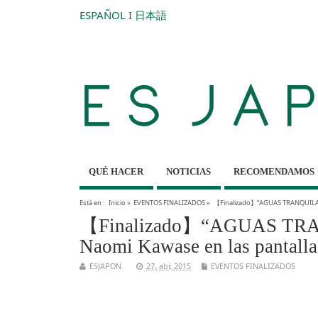
ESPAÑOL
I
日本語
QUÉ HACER
NOTICIAS
RECOMENDAMOS
Está en :
Inicio
»
EVENTOS FINALIZADOS
»
【Finalizado】“AGUAS TRANQUILAS”,
【Finalizado】“AGUAS TRANQ
Naomi Kawase en las pantalla
ESJAPON
27, abr, 2015
EVENTOS FINALIZADOS