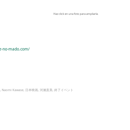
Haz click en una foto para ampliarla.
me-no-mado.com/
,
Naomi Kawase
,
日本映画
,
河瀨直美
,
終了イベント