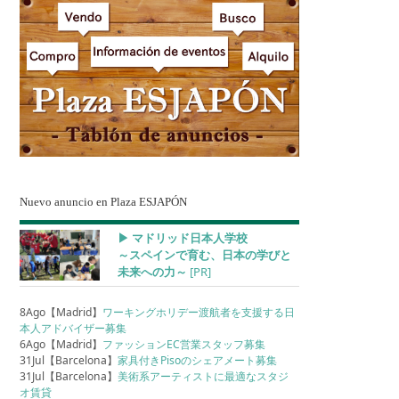
Nuevo anuncio en Plaza ESJAPÓN
▶︎ マドリッド日本人学校
～スペインで育む、日本の学びと
未来への力～
[PR]
8Ago【Madrid】
ワーキングホリデー渡航者を支援する日
本人アドバイザー募集
6Ago【Madrid】
ファッションEC営業スタッフ募集
31Jul【Barcelona】
家具付きPisoのシェアメート募集
31Jul【Barcelona】
美術系アーティストに最適なスタジ
オ賃貸