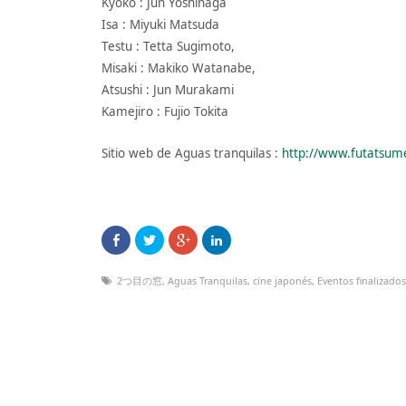
Kyoko : Jun Yoshinaga
Isa : Miyuki Matsuda
Testu : Tetta Sugimoto,
Misaki : Makiko Watanabe,
Atsushi : Jun Murakami
Kamejiro : Fujio Tokita
Sitio web de Aguas tranquilas :
http://www.futatsu
2つ目の窓
,
Aguas Tranquilas
,
cine japonés
,
Eventos finalizados