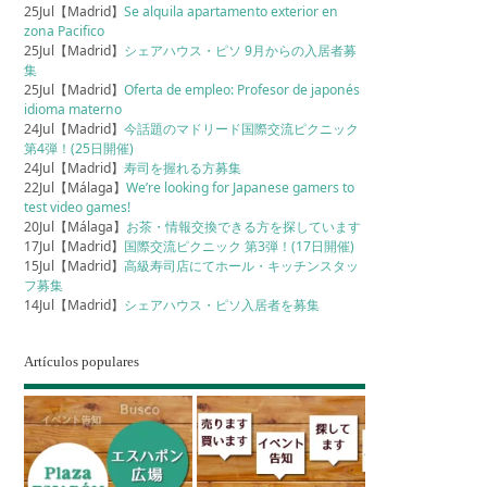
25Jul【Madrid】
Se alquila apartamento exterior en
zona Pacifico
25Jul【Madrid】
シェアハウス・ピソ 9月からの入居者募
集
25Jul【Madrid】
Oferta de empleo: Profesor de japonés
idioma materno
24Jul【Madrid】
今話題のマドリード国際交流ピクニック
第4弾！(25日開催)
24Jul【Madrid】
寿司を握れる方募集
22Jul【Málaga】
We’re looking for Japanese gamers to
test video games!
20Jul【Málaga】
お茶・情報交換できる方を探しています
17Jul【Madrid】
国際交流ピクニック 第3弾！(17日開催)
15Jul【Madrid】
高級寿司店にてホール・キッチンスタッ
フ募集
14Jul【Madrid】
シェアハウス・ピソ入居者を募集
Artículos populares