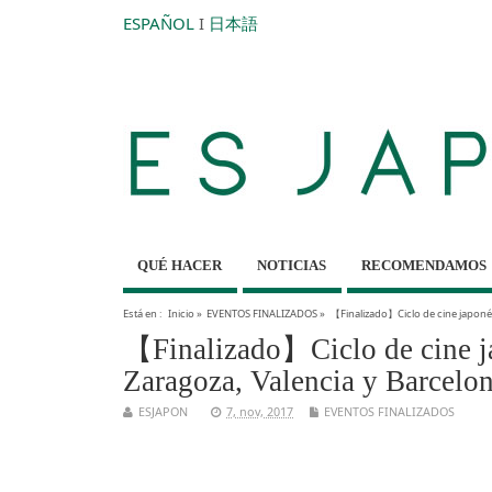
ESPAÑOL
I
日本語
QUÉ HACER
NOTICIAS
RECOMENDAMOS
Está en :
Inicio
»
EVENTOS FINALIZADOS
»
【Finalizado】Ciclo de cine japonés
【Finalizado】Ciclo de cine ja
Zaragoza, Valencia y Barcelo
ESJAPON
7, nov, 2017
EVENTOS FINALIZADOS