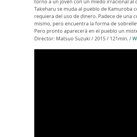
torno a un joven con un miedo irracional al 
Takeharu se muda al pueblo de Kamuroba con 
requiera del uso de dinero. Padece de una c
mismo, pero encuentra la forma de sobrelle
Pero pronto aparecerá en el pueblo un mist
Director: Matsuo Suzuki / 2015 / 121min. /
W