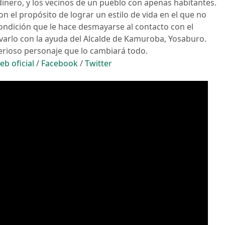
dinero, y los vecinos de un pueblo con apenas habitantes.
el propósito de lograr un estilo de vida en el que no
ondición que le hace desmayarse al contacto con el
varlo con la ayuda del Alcalde de Kamuroba, Yosaburo.
erioso personaje que lo cambiará todo.
eb oficial
/
Facebook
/
Twitter