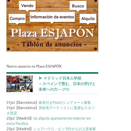
Nuevo anuncio en Plaza ESJAPÓN
▶︎ マドリッド日本人学校
～スペインで育む、日本の学びと
未来への力～
[PR]
31Jul【Barcelona】
家具付きPisoのシェアメート募集
31Jul【Barcelona】
美術系アーティストに最適なスタジ
オ賃貸
25Jul【Madrid】
Se alquila apartamento exterior en
zona Pacifico
25Jul【Madrid】
シェアハウス・ピソ 9月からの入居者募