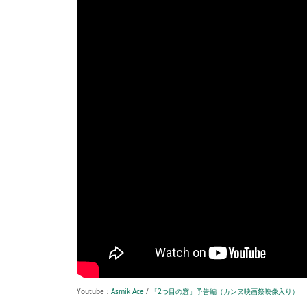
Youtube：
Asmik Ace
/
「2つ目の窓」予告編（カンヌ映画祭映像入り）