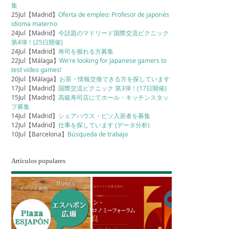
集
25Jul【Madrid】
Oferta de empleo: Profesor de japonés
idioma materno
24Jul【Madrid】
今話題のマドリード国際交流ピクニック
第4弾！(25日開催)
24Jul【Madrid】
寿司を握れる方募集
22Jul【Málaga】
We’re looking for Japanese gamers to
test video games!
20Jul【Málaga】
お茶・情報交換できる方を探しています
17Jul【Madrid】
国際交流ピクニック 第3弾！(17日開催)
15Jul【Madrid】
高級寿司店にてホール・キッチンスタッ
フ募集
14Jul【Madrid】
シェアハウス・ピソ入居者を募集
12Jul【Madrid】
仕事を探しています (データ分析)
10Jul【Barcelona】
Búsqueda de trabajo
Artículos populares