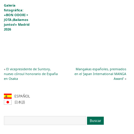
Galería
fotográfica:
«BON ODORI ×
JOTA ¡Bailamos
juntos!» Madrid
2026
«
El vicepresidente de Suntory,
Mangakas españoles, premiados
nuevo cónsul honorario de España
en el ‘Japan International MANGA
en Osaka
Award’
»
ESPAÑOL
日本語