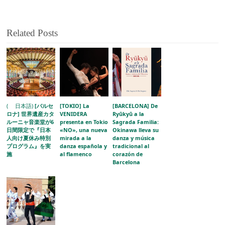
Related Posts
( 日本語)
[バルセ
[TOKIO] La
[BARCELONA] De
ロナ] 世界遺産カタ
VENIDERA
Ryūkyū a la
ルーニャ音楽堂が6
presenta en Tokio
Sagrada Familia:
日間限定で『日本
«NO», una nueva
Okinawa lleva su
人向け夏休み特別
mirada a la
danza y música
プログラム』を実
danza española y
tradicional al
施
al flamenco
corazón de
Barcelona