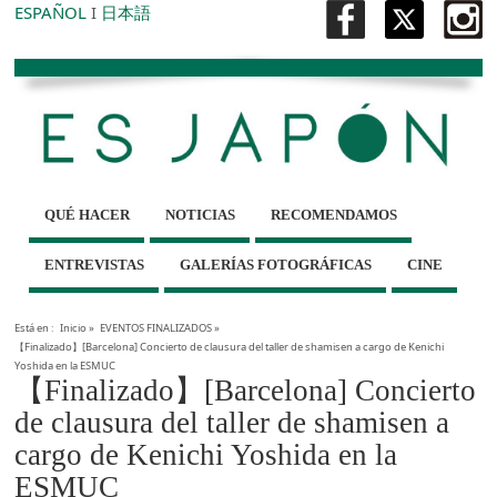
ESPAÑOL
I
日本語
QUÉ HACER
NOTICIAS
RECOMENDAMOS
ENTREVISTAS
GALERÍAS FOTOGRÁFICAS
CINE
Está en :
Inicio
»
EVENTOS FINALIZADOS
»
【Finalizado】[Barcelona] Concierto de clausura del taller de shamisen a cargo de Kenichi
Yoshida en la ESMUC
【Finalizado】[Barcelona] Concierto
de clausura del taller de shamisen a
cargo de Kenichi Yoshida en la
ESMUC