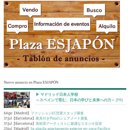
Nuevo anuncio en Plaza ESJAPÓN
▶︎ マドリッド日本人学校
～スペインで育む、日本の学びと未来への力～
[PR]
6Ago【Madrid】
ファッションEC営業スタッフ募集
31Jul【Barcelona】
家具付きPisoのシェアメート募集
31Jul【Barcelona】
美術系アーティストに最適なスタジオ賃貸
25Jul【Madrid】
Se alquila apartamento exterior en zona Pacifico