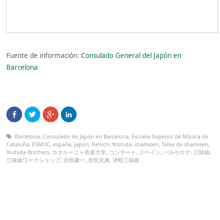
Fuente de información:
Consulado General del Japón en
Barcelona
Barcelona
,
Consulado de Japón en Barcelona
,
Escuela Superior de Música de
Cataluña
,
ESMUC
,
españa
,
japon
,
Kenichi Yoshida
,
shamisen
,
Taller de shamisen
,
Yoshida Brothers
,
カタルーニャ音楽大学
,
コンサート
,
スペイン
,
バルセロナ
,
三味線
,
三味線ワークショップ
,
吉田健一
,
吉田兄弟
,
津軽三味線