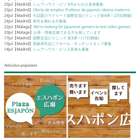
25Jul【Madrid】
シェアハウス・ピソ 9月からの入居者募集
25Jul【Madrid】
Oferta de empleo: Profesor de japonés idioma materno
24Jul【Madrid】
今話題のマドリード国際交流ピクニック第4弾！(25日開催)
24Jul【Madrid】
寿司を握れる方募集
22Jul【Málaga】
We’re looking for Japanese gamers to test video games!
20Jul【Málaga】
お茶・情報交換できる方を探しています
17Jul【Madrid】
国際交流ピクニック 第3弾！(17日開催)
15Jul【Madrid】
高級寿司店にてホール・キッチンスタッフ募集
14Jul【Madrid】
シェアハウス・ピソ入居者を募集
Artículos populares