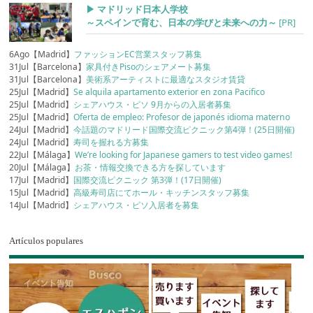
▶︎ マドリッド日本人学校
～スペインで育む、日本の学びと未来への力～
[PR]
6Ago【Madrid】
ファッションEC営業スタッフ募集
31Jul【Barcelona】
家具付きPisoのシェアメート募集
31Jul【Barcelona】
美術系アーティストに最適なスタジオ賃貸
25Jul【Madrid】
Se alquila apartamento exterior en zona Pacifico
25Jul【Madrid】
シェアハウス・ピソ 9月からの入居者募集
25Jul【Madrid】
Oferta de empleo: Profesor de japonés idioma materno
24Jul【Madrid】
今話題のマドリード国際交流ピクニック第4弾！(25日開催)
24Jul【Madrid】
寿司を握れる方募集
22Jul【Málaga】
We’re looking for Japanese gamers to test video games!
20Jul【Málaga】
お茶・情報交換できる方を探しています
17Jul【Madrid】
国際交流ピクニック 第3弾！(17日開催)
15Jul【Madrid】
高級寿司店にてホール・キッチンスタッフ募集
14Jul【Madrid】
シェアハウス・ピソ入居者を募集
Artículos populares