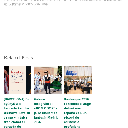
定
,
現代音楽アンサンブル
,
聖年
Related Posts
[BARCELONA] De
Galería
Iberkanpai 2026
Ryūkyū a la
fotográfica:
consolida el auge
Sagrada Familia:
«BON ODORI ×
del sake en
Okinawa lleva su
JOTA ¡Bailamos
España con un
danza y música
juntos!» Madrid
récord de
tradicional al
2026
asistencia
corazón de
profesional