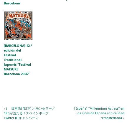
Barcelona
[BARCELONA] 12.ª
edición del
Festival
Tradicional
Japonés “Festival
MATSURI
Barcelona 2026”
«
( 日本語) [日本] ハモンセラーノ
[España] “Millennium Actress” en
1Kgが当たる！⁠スペインポーク
los cines de España con calidad
Twitter RTキャンペーン
remasterizada
»