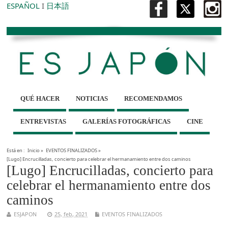
ESPAÑOL
I
日本語
QUÉ HACER
NOTICIAS
RECOMENDAMOS
ENTREVISTAS
GALERÍAS FOTOGRÁFICAS
CINE
Está en :
Inicio
»
EVENTOS FINALIZADOS
»
[Lugo] Encrucilladas, concierto para celebrar el hermanamiento entre dos caminos
[Lugo] Encrucilladas, concierto para
celebrar el hermanamiento entre dos
caminos
ESJAPON
25, feb, 2021
EVENTOS FINALIZADOS