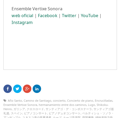
Ensemble Vertixe Sonora
web oficial
|
Facebook
|
Twitter
|
YouTube
|
Instagram
Año Santo
,
Camino de Santiago
,
concierto
,
Concierto de piano
,
Encrucilladas
,
Ensemble Vertixe Sonora
,
hermanamiento entre dos caminos
,
Lugo
,
Shikoku-
Henro
,
ガリシア
,
クロスロード
,
サンティアゴ・デ・コンポステーラ
,
サンティアゴ巡
礼道
,
スペイン
,
ピアノコンサート
,
ピアノデュオコンサート
,
ベルティシェ・ソノラ・
アンサンブル
,
ユネスコ道の世界遺産
,
ルーゴ
,
ルーゴ音楽院
,
四国遍路
,
姉妹道協力協