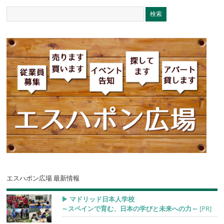
エスハポン広場 最新情報
▶︎ マドリッド日本人学校
～スペインで育む、日本の学びと未来への力～
[PR]