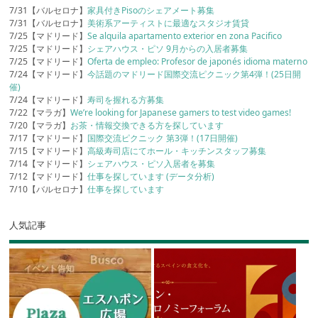
7/31【バルセロナ】
家具付きPisoのシェアメート募集
7/31【バルセロナ】
美術系アーティストに最適なスタジオ賃貸
7/25【マドリード】
Se alquila apartamento exterior en zona Pacifico
7/25【マドリード】
シェアハウス・ピソ 9月からの入居者募集
7/25【マドリード】
Oferta de empleo: Profesor de japonés idioma materno
7/24【マドリード】
今話題のマドリード国際交流ピクニック第4弾！(25日開
催)
7/24【マドリード】
寿司を握れる方募集
7/22【マラガ】
We’re looking for Japanese gamers to test video games!
7/20【マラガ】
お茶・情報交換できる方を探しています
7/17【マドリード】
国際交流ピクニック 第3弾！(17日開催)
7/15【マドリード】
高級寿司店にてホール・キッチンスタッフ募集
7/14【マドリード】
シェアハウス・ピソ入居者を募集
7/12【マドリード】
仕事を探しています (データ分析)
7/10【バルセロナ】
仕事を探しています
人気記事