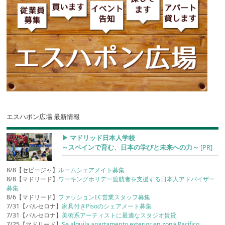
エスハポン広場 最新情報
▶︎ マドリッド日本人学校
～スペインで育む、日本の学びと未来への力～
[PR]
8/8【セビージャ】
ルームシェアメイト募集
8/8【マドリード】
ワーキングホリデー渡航者を支援する日本人アドバイザー
募集
8/6【マドリード】
ファッションEC営業スタッフ募集
7/31【バルセロナ】
家具付きPisoのシェアメート募集
7/31【バルセロナ】
美術系アーティストに最適なスタジオ賃貸
7/25【マドリード】
Se alquila apartamento exterior en zona Pacifico