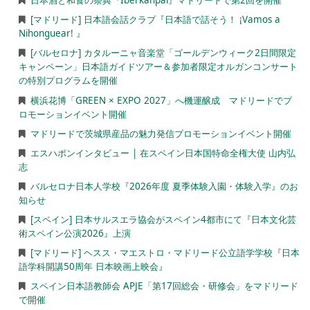
日本酒と和食の祭典『Iberkanpai』マドリードで第2回を開催
[マドリード] 日本語会話クラブ『日本語で話そう！ ¡Vamos a
Nihonguear! 』
[バルセロナ] カタルーニャ音楽堂「ゴールデンウィーク2日間限定
キャンペーン」日本語ガイドツアー＆参加者限定オルガンコンサート
の特別プログラムを開催
横浜花博「GREEN × EXPO 2027」へ機運醸成 マドリードでプ
ロモーションイベント開催
マドリードで茨城県産品の魅力発信プロモーションイベント開催
エスハポンインタビュー | 在スペイン日本国特命全権大使 山内弘
志
バルセロナ日本人学校『2026年度 夏季体験入園・体験入学』のお
知らせ
[スペイン] 日本サルスエラ協会がスペイン4都市にて『日本文化芸
術スペイン公演2026』上演
[マドリード] ヘスス・マエストロ・マドリード公立語学学校『日本
語学科開講50周年 日本映画上映会』
スペイン日本語教師会 APJE「第17回総会・研修会」をマドリード
で開催