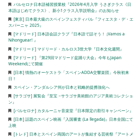
バルセロナ日本語補習授業校『2026年4月入学 うさぎクラス《日
本語はじめてクラス》、新小1クラス入学説明会』のお知らせ
[東京] 日本最大級のスペインフェスティバル『フィエスタ・デ・エ
スパーニャ 2025』
[マドリード] 日本語会話クラブ『日本語で話そう！ ¡Vamos a
Nihonguear! 』
[マドリード] マドリード・カルロス3世大学『日本文化週間』
[マドリード] 『第29回マドリード盆踊り大会』今年もJapan
Weekendにて開催
[日本] 情熱のオーケストラ「スペインADDA交響楽団」今秋初来
日！
スペイン・アンダルシア州が日本と戦略的提携強化へ
[サラゴサ] 展覧会『至宝 −サラゴサ美術館のアジア美術コレクショ
ン』
[バルセロナ] カタルーニャ音楽堂『日本限定の割引キャンペーン』
[日本] 話題のスペイン映画『入国審査 (La llegada)』日本全国にて
上映
[トレド] 日本とスペイン両国のアートが集結する芸術祭『アートメ