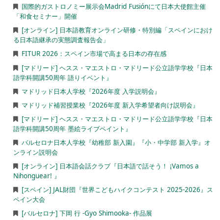
国際的ガストロノミー展示会Madrid Fusiónにて日本大使館主催
「和食セミナー」開催
[オンライン] 日本語教育オンライン研修・特別編「スペインにおけ
る日本語継承の実態調査報告会」
FITUR 2026：スペイン市場で高まる日本の存在感
[マドリード] ヘスス・マエストロ・マドリード公立語学学校『日本
語学科開講50周年 語りイベント』
マドリッド日本人学校『2026年度 入学説明会』
マドリッド補習授業校『2026年度 新入学希望者向け説明会』
[マドリード] ヘスス・マエストロ・マドリード公立語学学校『日本
語学科開講50周年 墨絵ライブペイント』
バルセロナ日本人学校『幼稚部 新入園』『小・中学部 新入学』オ
ンライン説明会
[オンライン] 日本語会話クラブ『日本語で話そう！ ¡Vamos a
Nihonguear! 』
[スペイン] JAL財団『世界こどもハイクコンテスト 2025-2026』ス
ペイン大会
[バルセロナ] 下岡 行 -Gyo Shimooka- 作品展