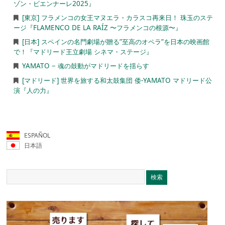
ゾン・ビエンナーレ2025』
[東京] フラメンコの女王マヌエラ・カラスコ再来日！ 珠玉のステ
ージ『FLAMENCO DE LA RAÍZ 〜フラメンコの根源〜』
[日本] スペインの名門劇場が贈る”至高のオペラ”を日本の映画館
で！『マドリード王立劇場 シネマ・ステージ』
YAMATO − 魂の鼓動がマドリードを揺らす
[マドリード] 世界を旅する和太鼓集団 倭-YAMATO マドリード公
演『人の力』
ESPAÑOL
日本語