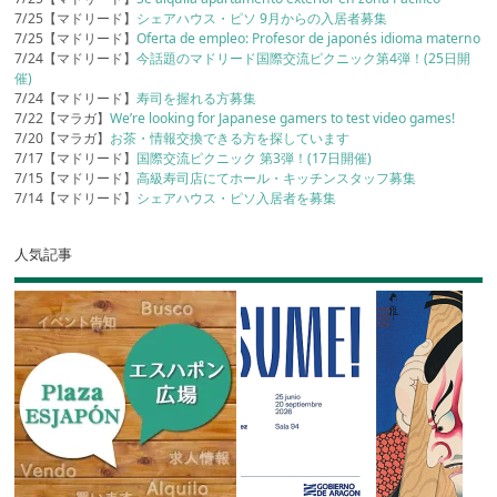
7/25【マドリード】
シェアハウス・ピソ 9月からの入居者募集
7/25【マドリード】
Oferta de empleo: Profesor de japonés idioma materno
7/24【マドリード】
今話題のマドリード国際交流ピクニック第4弾！(25日開
催)
7/24【マドリード】
寿司を握れる方募集
7/22【マラガ】
We’re looking for Japanese gamers to test video games!
7/20【マラガ】
お茶・情報交換できる方を探しています
7/17【マドリード】
国際交流ピクニック 第3弾！(17日開催)
7/15【マドリード】
高級寿司店にてホール・キッチンスタッフ募集
7/14【マドリード】
シェアハウス・ピソ入居者を募集
人気記事