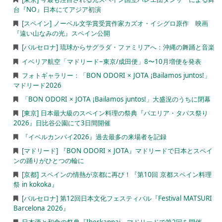
台『NO』日本にてアジア初演
[スペイン] ノーベル文学賞受賞作家カズオ・イシグロ原作 映画
『遠い山なみの光』スペイン公開
[バルセロナ] 琉球からサグラダ・ファミリアへ：沖縄の舞踊と音楽
イベリア航空「マドリード−東京/成田便」8〜10月増便を発表
フォトギャラリー：「BON ODORI × JOTA ¡Bailamos juntos!」
マドリード2026
「BON ODORI × JOTA ¡Bailamos juntos!」大盛況のうちに閉幕
[東京] 日本最大級のスペイン料理の祭典『パエリア・タパス祭り
2026』日比谷公園にて3日間開催
『イベルカンパイ2026』過去最多の来場者を記録
[マドリード] 『BON ODORI × JOTA』マドリードで日本とスペイ
ンの踊りがひとつの輪に
[京都] スペインの情熱が京都に再び！『第10回 京都スペイン料理
祭 in kokoka』
[バルセロナ] 第12回日本文化フェスティバル『Festival MATSURI
Barcelona 2026』