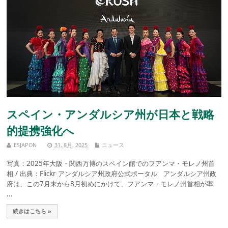
スペイン・アンダルシア州が日本と戦略
的提携強化へ
ESJAPON
31, 8月, 2025
ニュース
写真：2025年大阪・関西万博のスペイン館でのフアンマ・モレノ州首
相 / 出典：Flickr アンダルシア州政府公式ポータル アンダルシア州政
府は、この7月末から8月初めにかけて、フアンマ・モレノ州首相が率
...
続きはこちら »