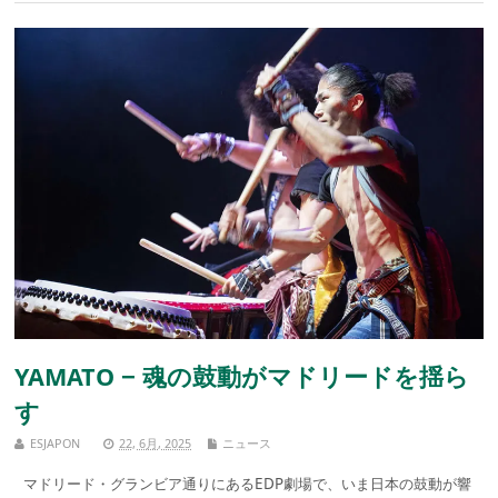
YAMATO − 魂の鼓動がマドリードを揺ら
す
ESJAPON
22, 6月, 2025
ニュース
マドリード・グランビア通りにあるEDP劇場で、いま日本の鼓動が響