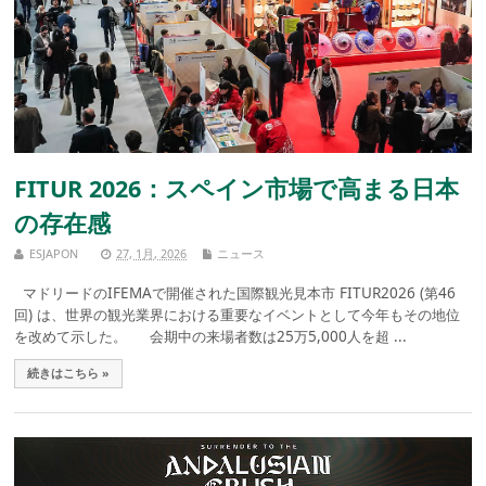
FITUR 2026：スペイン市場で高まる日本
の存在感
ESJAPON
27, 1月, 2026
ニュース
マドリードのIFEMAで開催された国際観光見本市 FITUR2026 (第46
回) は、世界の観光業界における重要なイベントとして今年もその地位
を改めて示した。 会期中の来場者数は25万5,000人を超 ...
続きはこちら »