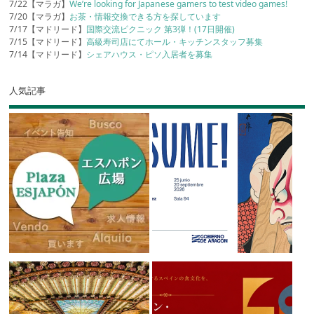
7/22【マラガ】
We’re looking for Japanese gamers to test video games!
7/20【マラガ】
お茶・情報交換できる方を探しています
7/17【マドリード】
国際交流ピクニック 第3弾！(17日開催)
7/15【マドリード】
高級寿司店にてホール・キッチンスタッフ募集
7/14【マドリード】
シェアハウス・ピソ入居者を募集
人気記事