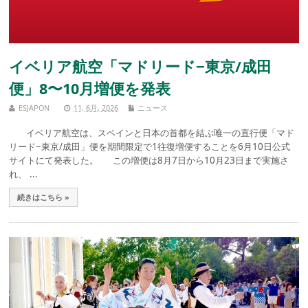
イベリア航空「マドリード−東京/成田
便」8〜10月増便を発表
ESJAPON
11, 6月, 2026
ニュース
イベリア航空は、スペインと日本の首都を結ぶ唯一の直行便「マド
リード−東京/成田」便を期間限定で1往復増便することを6月10日公式
サイトにて発表した。 この増便は8月7日から10月23日まで実施さ
れ、 ...
続きはこちら »