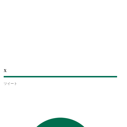
X
ツイート