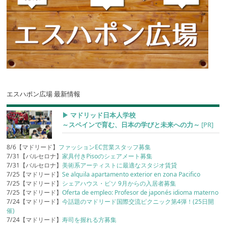
エスハポン広場 最新情報
▶︎ マドリッド日本人学校
～スペインで育む、日本の学びと未来への力～
[PR]
8/6【マドリード】
ファッションEC営業スタッフ募集
7/31【バルセロナ】
家具付きPisoのシェアメート募集
7/31【バルセロナ】
美術系アーティストに最適なスタジオ賃貸
7/25【マドリード】
Se alquila apartamento exterior en zona Pacifico
7/25【マドリード】
シェアハウス・ピソ 9月からの入居者募集
7/25【マドリード】
Oferta de empleo: Profesor de japonés idioma materno
7/24【マドリード】
今話題のマドリード国際交流ピクニック第4弾！(25日開
催)
7/24【マドリード】
寿司を握れる方募集