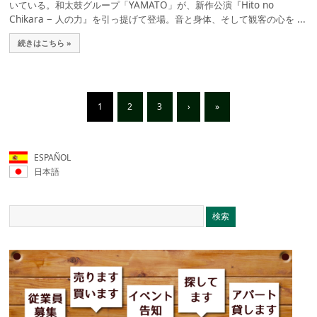
いている。和太鼓グループ「YAMATO」が、新作公演『Hito no
Chikara − 人の力』を引っ提げて登場。音と身体、そして観客の心を ...
続きはこちら »
1
2
3
›
»
ESPAÑOL
日本語