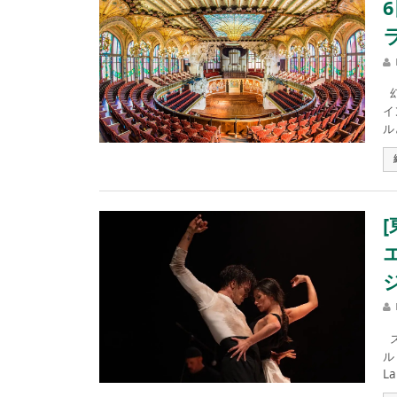
幻
イ
ル
ス
ル
L