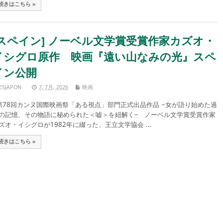
続きはこちら »
[スペイン] ノーベル文学賞受賞作家カズオ・
イシグロ原作 映画『遠い山なみの光』スペ
イン公開
ESJAPON
7, 7月, 2026
映画
78回カンヌ国際映画祭「ある視点」部門正式出品作品 −女が語り始めた過
の記憶、その物語に秘められた＜嘘＞を紐解く− ノーベル文学賞受賞作家
ズオ・イシグロが1982年に綴った、王立文学協会 ...
続きはこちら »