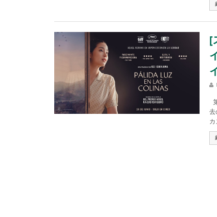
第
去
カ