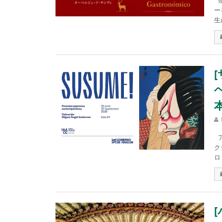
奈
ー
生
ア
ク
ロ