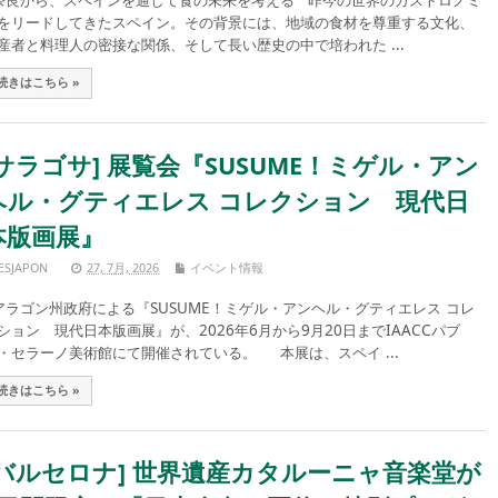
良から、スペインを通して食の未来を考える 昨今の世界のガストロノミ
をリードしてきたスペイン。その背景には、地域の食材を尊重する文化、
産者と料理人の密接な関係、そして長い歴史の中で培われた ...
続きはこちら »
[サラゴサ] 展覧会『SUSUME！ミゲル・アン
ヘル・グティエレス コレクション 現代日
本版画展』
ESJAPON
27, 7月, 2026
イベント情報
ラゴン州政府による『SUSUME！ミゲル・アンヘル・グティエレス コレ
ション 現代日本版画展』が、2026年6月から9月20日までIAACCパブ
・セラーノ美術館にて開催されている。 本展は、スペイ ...
続きはこちら »
[バルセロナ] 世界遺産カタルーニャ音楽堂が