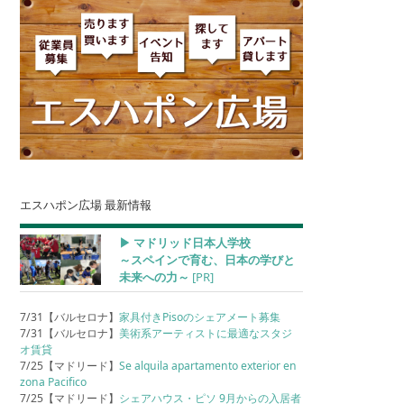
エスハポン広場 最新情報
▶︎ マドリッド日本人学校
～スペインで育む、日本の学びと
未来への力～
[PR]
7/31【バルセロナ】
家具付きPisoのシェアメート募集
7/31【バルセロナ】
美術系アーティストに最適なスタジ
オ賃貸
7/25【マドリード】
Se alquila apartamento exterior en
zona Pacifico
7/25【マドリード】
シェアハウス・ピソ 9月からの入居者