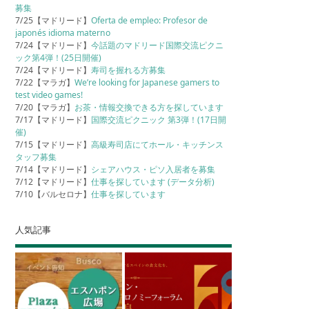
募集
7/25【マドリード】
Oferta de empleo: Profesor de
japonés idioma materno
7/24【マドリード】
今話題のマドリード国際交流ピクニ
ック第4弾！(25日開催)
7/24【マドリード】
寿司を握れる方募集
7/22【マラガ】
We’re looking for Japanese gamers to
test video games!
7/20【マラガ】
お茶・情報交換できる方を探しています
7/17【マドリード】
国際交流ピクニック 第3弾！(17日開
催)
7/15【マドリード】
高級寿司店にてホール・キッチンス
タッフ募集
7/14【マドリード】
シェアハウス・ピソ入居者を募集
7/12【マドリード】
仕事を探しています (データ分析)
7/10【バルセロナ】
仕事を探しています
人気記事