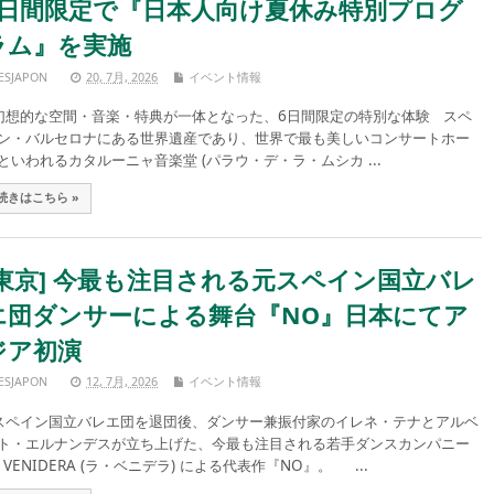
6日間限定で『日本人向け夏休み特別プログ
ラム』を実施
ESJAPON
20, 7月, 2026
イベント情報
想的な空間・音楽・特典が一体となった、6日間限定の特別な体験 スペ
ン・バルセロナにある世界遺産であり、世界で最も美しいコンサートホー
といわれるカタルーニャ音楽堂 (パラウ・デ・ラ・ムシカ ...
続きはこちら »
[東京] 今最も注目される元スペイン国立バレ
エ団ダンサーによる舞台『NO』日本にてア
ジア初演
ESJAPON
12, 7月, 2026
イベント情報
ペイン国立バレエ団を退団後、ダンサー兼振付家のイレネ・テナとアルベ
ト・エルナンデスが立ち上げた、今最も注目される若手ダンスカンパニー
a VENIDERA (ラ・ベニデラ) による代表作『NO』。 ...