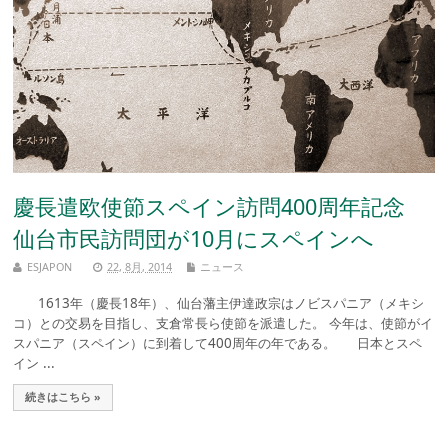
慶長遣欧使節スペイン訪問400周年記念
仙台市民訪問団が10月にスペインへ
ESJAPON
22, 8月, 2014
ニュース
1613年（慶長18年）、仙台藩主伊達政宗はノビスパニア（メキシ
コ）との交易を目指し、支倉常長ら使節を派遣した。 今年は、使節がイ
スパニア（スペイン）に到着して400周年の年である。 日本とスペ
イン ...
続きはこちら »