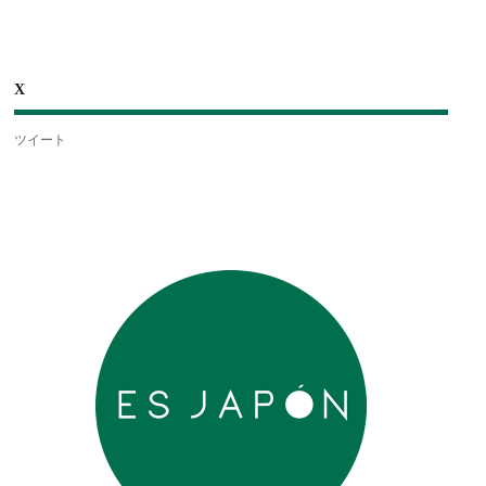
X
ツイート