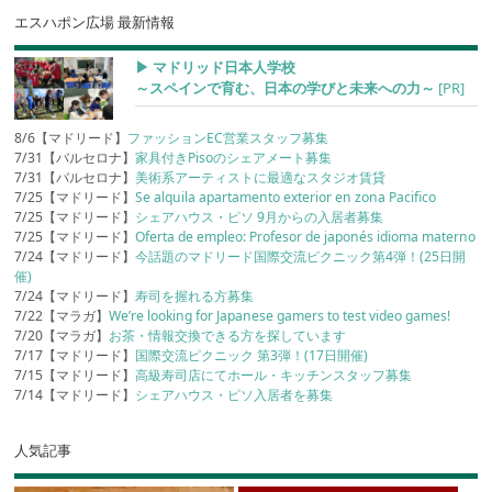
エスハポン広場 最新情報
▶︎ マドリッド日本人学校
～スペインで育む、日本の学びと未来への力～
[PR]
8/6【マドリード】
ファッションEC営業スタッフ募集
7/31【バルセロナ】
家具付きPisoのシェアメート募集
7/31【バルセロナ】
美術系アーティストに最適なスタジオ賃貸
7/25【マドリード】
Se alquila apartamento exterior en zona Pacifico
7/25【マドリード】
シェアハウス・ピソ 9月からの入居者募集
7/25【マドリード】
Oferta de empleo: Profesor de japonés idioma materno
7/24【マドリード】
今話題のマドリード国際交流ピクニック第4弾！(25日開
催)
7/24【マドリード】
寿司を握れる方募集
7/22【マラガ】
We’re looking for Japanese gamers to test video games!
7/20【マラガ】
お茶・情報交換できる方を探しています
7/17【マドリード】
国際交流ピクニック 第3弾！(17日開催)
7/15【マドリード】
高級寿司店にてホール・キッチンスタッフ募集
7/14【マドリード】
シェアハウス・ピソ入居者を募集
人気記事