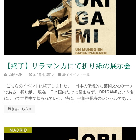
【終了】サラマンカにて折り紙の展示会
ESJAPON
2, 10月, 2015
終了イベント一覧
こちらのイベントは終了しました。 日本の伝統的な芸術文化の一つ
である、折り紙。 現在、日本国内だけに留まらず、ORIGAMIという名
によって世界中で知られている。特に、平和や長寿のシンボルであ ...
続きはこちら »