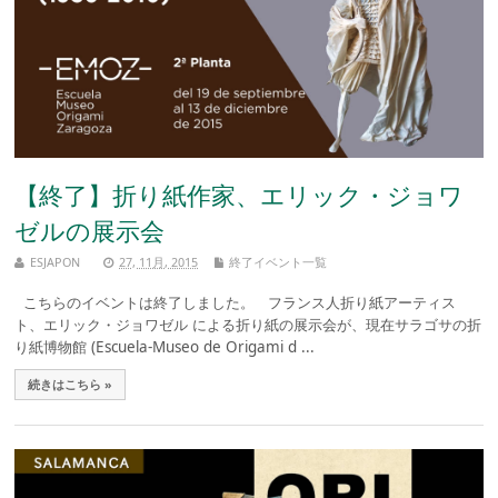
【終了】折り紙作家、エリック・ジョワ
ゼルの展示会
ESJAPON
27, 11月, 2015
終了イベント一覧
こちらのイベントは終了しました。 フランス人折り紙アーティス
ト、エリック・ジョワゼル による折り紙の展示会が、現在サラゴサの折
り紙博物館 (Escuela-Museo de Origami d ...
続きはこちら »