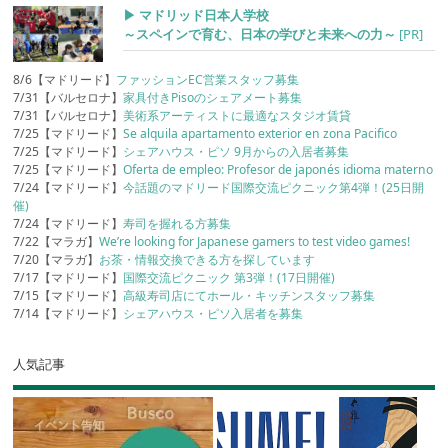
▶︎ マドリッド日本人学校
～スペインで育む、日本の学びと未来への力～
[PR]
8/6【マドリード】
ファッションEC営業スタッフ募集
7/31【バルセロナ】
家具付きPisoのシェアメート募集
7/31【バルセロナ】
美術系アーティストに最適なスタジオ賃貸
7/25【マドリード】
Se alquila apartamento exterior en zona Pacifico
7/25【マドリード】
シェアハウス・ピソ 9月からの入居者募集
7/25【マドリード】
Oferta de empleo: Profesor de japonés idioma materno
7/24【マドリード】
今話題のマドリード国際交流ピクニック第4弾！(25日開
催)
7/24【マドリード】
寿司を握れる方募集
7/22【マラガ】
We’re looking for Japanese gamers to test video games!
7/20【マラガ】
お茶・情報交換できる方を探しています
7/17【マドリード】
国際交流ピクニック 第3弾！(17日開催)
7/15【マドリード】
高級寿司店にてホール・キッチンスタッフ募集
7/14【マドリード】
シェアハウス・ピソ入居者を募集
人気記事