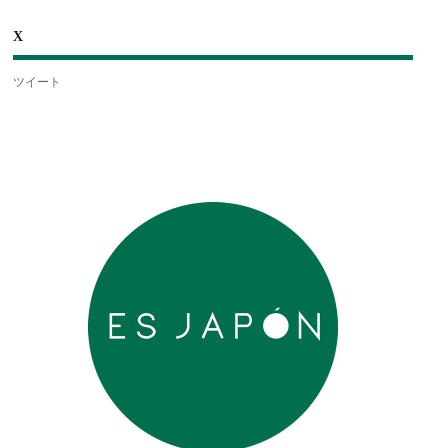
X
ツイート