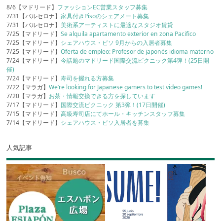
8/6【マドリード】
ファッションEC営業スタッフ募集
7/31【バルセロナ】
家具付きPisoのシェアメート募集
7/31【バルセロナ】
美術系アーティストに最適なスタジオ賃貸
7/25【マドリード】
Se alquila apartamento exterior en zona Pacifico
7/25【マドリード】
シェアハウス・ピソ 9月からの入居者募集
7/25【マドリード】
Oferta de empleo: Profesor de japonés idioma materno
7/24【マドリード】
今話題のマドリード国際交流ピクニック第4弾！(25日開
催)
7/24【マドリード】
寿司を握れる方募集
7/22【マラガ】
We’re looking for Japanese gamers to test video games!
7/20【マラガ】
お茶・情報交換できる方を探しています
7/17【マドリード】
国際交流ピクニック 第3弾！(17日開催)
7/15【マドリード】
高級寿司店にてホール・キッチンスタッフ募集
7/14【マドリード】
シェアハウス・ピソ入居者を募集
人気記事