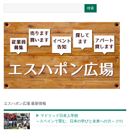
エスハポン広場 最新情報
▶︎ マドリッド日本人学校
～スペインで育む、日本の学びと未来への力～
[PR]