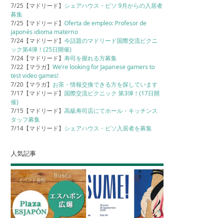
7/25【マドリード】
シェアハウス・ピソ 9月からの入居者
募集
7/25【マドリード】
Oferta de empleo: Profesor de
japonés idioma materno
7/24【マドリード】
今話題のマドリード国際交流ピクニ
ック第4弾！(25日開催)
7/24【マドリード】
寿司を握れる方募集
7/22【マラガ】
We’re looking for Japanese gamers to
test video games!
7/20【マラガ】
お茶・情報交換できる方を探しています
7/17【マドリード】
国際交流ピクニック 第3弾！(17日開
催)
7/15【マドリード】
高級寿司店にてホール・キッチンス
タッフ募集
7/14【マドリード】
シェアハウス・ピソ入居者を募集
人気記事