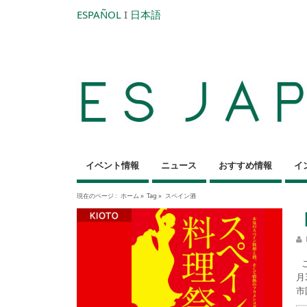
ESPAÑOL
I
日本語
イベント情報
ニュース
おすすめ情報
イ
現在のページ :
ホーム
»
Tag »
スペイン酒
こ
月
市