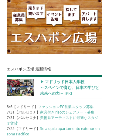
エスハポン広場 最新情報
▶︎ マドリッド日本人学校
～スペインで育む、日本の学びと
未来への力～
[PR]
8/6【マドリード】
ファッションEC営業スタッフ募集
7/31【バルセロナ】
家具付きPisoのシェアメート募集
7/31【バルセロナ】
美術系アーティストに最適なスタジ
オ賃貸
7/25【マドリード】
Se alquila apartamento exterior en
zona Pacifico