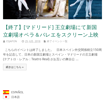
【終了】[マドリード] 王立劇場にて新国
立劇場オペラ＆バレエをスクリーン上映
ESJAPON
25, 6月, 2018
終了イベント一覧
こちらのイベントは終了しました。 日本スペイン外交関係樹立150周
年を記念して、日本の新国立劇場とスペイン・マドリードの王立劇場
(テアトロ・レアル：Teatro Real) がお互いの舞台公 ...
続きはこちら »
ESPAÑOL
日本語