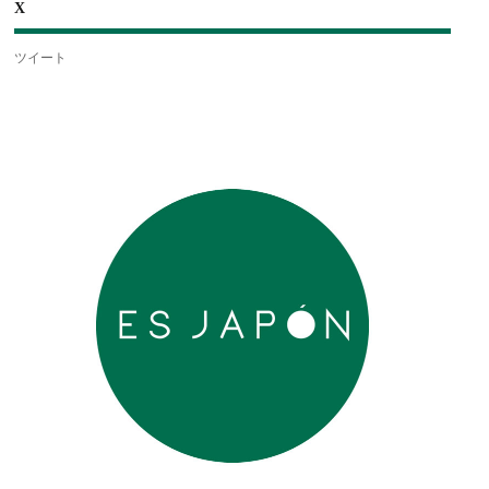
X
ツイート