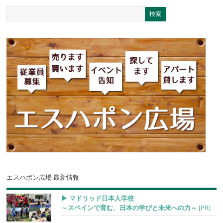
エスハポン広場 最新情報
▶︎ マドリッド日本人学校
～スペインで育む、日本の学びと未来への力～
[PR]