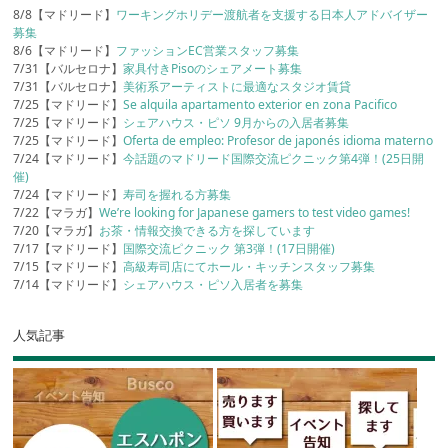
8/8【マドリード】
ワーキングホリデー渡航者を支援する日本人アドバイザー
募集
8/6【マドリード】
ファッションEC営業スタッフ募集
7/31【バルセロナ】
家具付きPisoのシェアメート募集
7/31【バルセロナ】
美術系アーティストに最適なスタジオ賃貸
7/25【マドリード】
Se alquila apartamento exterior en zona Pacifico
7/25【マドリード】
シェアハウス・ピソ 9月からの入居者募集
7/25【マドリード】
Oferta de empleo: Profesor de japonés idioma materno
7/24【マドリード】
今話題のマドリード国際交流ピクニック第4弾！(25日開
催)
7/24【マドリード】
寿司を握れる方募集
7/22【マラガ】
We’re looking for Japanese gamers to test video games!
7/20【マラガ】
お茶・情報交換できる方を探しています
7/17【マドリード】
国際交流ピクニック 第3弾！(17日開催)
7/15【マドリード】
高級寿司店にてホール・キッチンスタッフ募集
7/14【マドリード】
シェアハウス・ピソ入居者を募集
人気記事