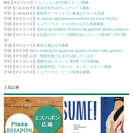
8/6【マドリード】
ファッションEC営業スタッフ募集
7/31【バルセロナ】
家具付きPisoのシェアメート募集
7/31【バルセロナ】
美術系アーティストに最適なスタジオ賃貸
7/25【マドリード】
Se alquila apartamento exterior en zona Pacifico
7/25【マドリード】
シェアハウス・ピソ 9月からの入居者募集
7/25【マドリード】
Oferta de empleo: Profesor de japonés idioma materno
7/24【マドリード】
今話題のマドリード国際交流ピクニック第4弾！(25日開
催)
7/24【マドリード】
寿司を握れる方募集
7/22【マラガ】
We’re looking for Japanese gamers to test video games!
7/20【マラガ】
お茶・情報交換できる方を探しています
7/17【マドリード】
国際交流ピクニック 第3弾！(17日開催)
7/15【マドリード】
高級寿司店にてホール・キッチンスタッフ募集
7/14【マドリード】
シェアハウス・ピソ入居者を募集
人気記事