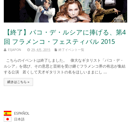
【終了】パコ・デ・ルシアに捧げる、第4
回 フラメンコ・フェスティバル 2015
ESJAPON
29, 4月, 2015
終了イベント一覧
こちらのイベントは終了しました。 偉大なギタリスト「パコ・デ・
ルシア」を偲び、その意思と芸術を受け継ぐフラメンコ界の有志が集結
する公演 若くして天才ギタリストの名をほしいままにし ...
続きはこちら »
ESPAÑOL
日本語