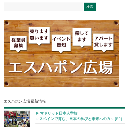
エスハポン広場 最新情報
▶︎ マドリッド日本人学校
～スペインで育む、日本の学びと未来への力～
[PR]