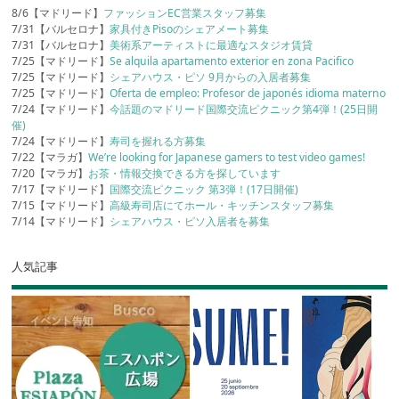
8/6【マドリード】
ファッションEC営業スタッフ募集
7/31【バルセロナ】
家具付きPisoのシェアメート募集
7/31【バルセロナ】
美術系アーティストに最適なスタジオ賃貸
7/25【マドリード】
Se alquila apartamento exterior en zona Pacifico
7/25【マドリード】
シェアハウス・ピソ 9月からの入居者募集
7/25【マドリード】
Oferta de empleo: Profesor de japonés idioma materno
7/24【マドリード】
今話題のマドリード国際交流ピクニック第4弾！(25日開
催)
7/24【マドリード】
寿司を握れる方募集
7/22【マラガ】
We’re looking for Japanese gamers to test video games!
7/20【マラガ】
お茶・情報交換できる方を探しています
7/17【マドリード】
国際交流ピクニック 第3弾！(17日開催)
7/15【マドリード】
高級寿司店にてホール・キッチンスタッフ募集
7/14【マドリード】
シェアハウス・ピソ入居者を募集
人気記事