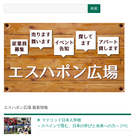
エスハポン広場 最新情報
▶︎ マドリッド日本人学校
～スペインで育む、日本の学びと未来への力～
[PR]