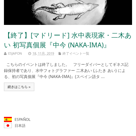
【終了】[マドリード] 水中表現家・二木あ
い 初写真個展『中今 (NAKA-IMA)』
ESJAPON
18, 11月, 2019
終了イベント一覧
こちらのイベントは終了しました。 フリーダイバーとしてギネス記
録保持者であり、水中フォトグラファー 二木あい (ふたき あい) によ
る、初の写真個展『中今 (NAKA-IMA)』(スペイン語タ ...
続きはこちら »
ESPAÑOL
日本語