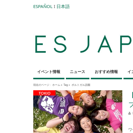
ESPAÑOL
I
日本語
イベント情報
ニュース
おすすめ情報
イ
現在のページ :
ホーム
»
Tag »
ポルトガル語圏
高
ワ