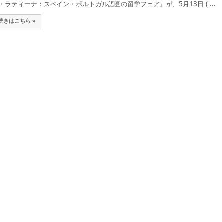
・ラティーナ：スペイン・ポルトガル語圏の留学フェア』が、5月13日 ( ...
続きはこちら »