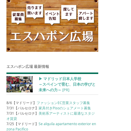
エスハポン広場 最新情報
▶︎ マドリッド日本人学校
～スペインで育む、日本の学びと
未来への力～
[PR]
8/6【マドリード】
ファッションEC営業スタッフ募集
7/31【バルセロナ】
家具付きPisoのシェアメート募集
7/31【バルセロナ】
美術系アーティストに最適なスタジ
オ賃貸
7/25【マドリード】
Se alquila apartamento exterior en
zona Pacifico