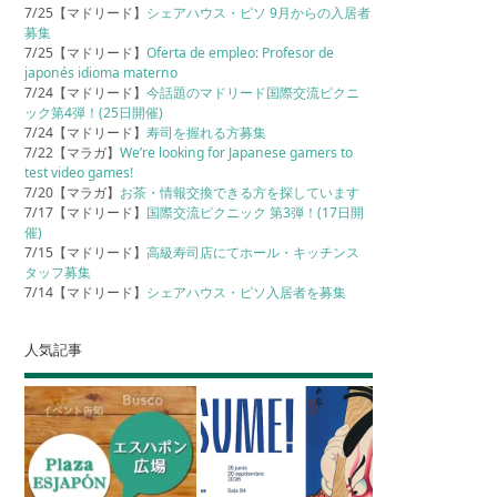
7/25【マドリード】
シェアハウス・ピソ 9月からの入居者
募集
7/25【マドリード】
Oferta de empleo: Profesor de
japonés idioma materno
7/24【マドリード】
今話題のマドリード国際交流ピクニ
ック第4弾！(25日開催)
7/24【マドリード】
寿司を握れる方募集
7/22【マラガ】
We’re looking for Japanese gamers to
test video games!
7/20【マラガ】
お茶・情報交換できる方を探しています
7/17【マドリード】
国際交流ピクニック 第3弾！(17日開
催)
7/15【マドリード】
高級寿司店にてホール・キッチンス
タッフ募集
7/14【マドリード】
シェアハウス・ピソ入居者を募集
人気記事