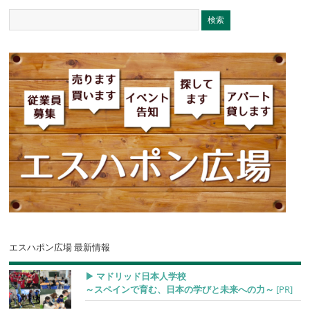
エスハポン広場 最新情報
▶︎ マドリッド日本人学校
～スペインで育む、日本の学びと未来への力～
[PR]