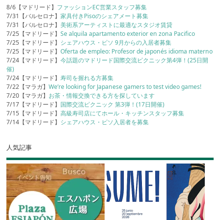
8/6【マドリード】
ファッションEC営業スタッフ募集
7/31【バルセロナ】
家具付きPisoのシェアメート募集
7/31【バルセロナ】
美術系アーティストに最適なスタジオ賃貸
7/25【マドリード】
Se alquila apartamento exterior en zona Pacifico
7/25【マドリード】
シェアハウス・ピソ 9月からの入居者募集
7/25【マドリード】
Oferta de empleo: Profesor de japonés idioma materno
7/24【マドリード】
今話題のマドリード国際交流ピクニック第4弾！(25日開
催)
7/24【マドリード】
寿司を握れる方募集
7/22【マラガ】
We’re looking for Japanese gamers to test video games!
7/20【マラガ】
お茶・情報交換できる方を探しています
7/17【マドリード】
国際交流ピクニック 第3弾！(17日開催)
7/15【マドリード】
高級寿司店にてホール・キッチンスタッフ募集
7/14【マドリード】
シェアハウス・ピソ入居者を募集
人気記事