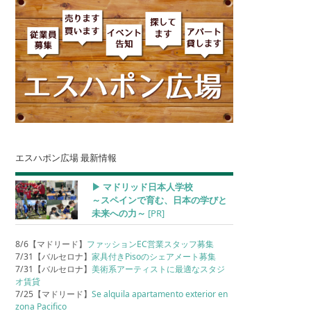
エスハポン広場 最新情報
▶︎ マドリッド日本人学校
～スペインで育む、日本の学びと
未来への力～
[PR]
8/6【マドリード】
ファッションEC営業スタッフ募集
7/31【バルセロナ】
家具付きPisoのシェアメート募集
7/31【バルセロナ】
美術系アーティストに最適なスタジ
オ賃貸
7/25【マドリード】
Se alquila apartamento exterior en
zona Pacifico