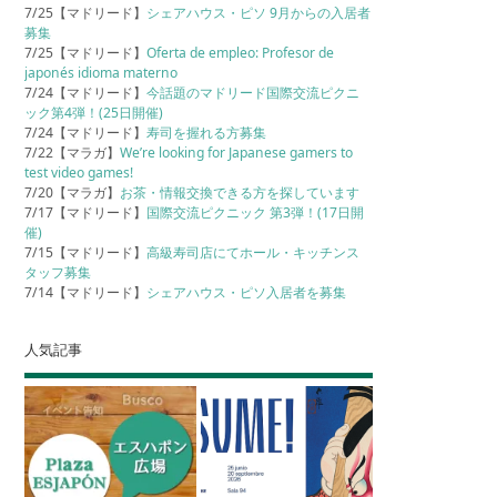
7/25【マドリード】
シェアハウス・ピソ 9月からの入居者
募集
7/25【マドリード】
Oferta de empleo: Profesor de
japonés idioma materno
7/24【マドリード】
今話題のマドリード国際交流ピクニ
ック第4弾！(25日開催)
7/24【マドリード】
寿司を握れる方募集
7/22【マラガ】
We’re looking for Japanese gamers to
test video games!
7/20【マラガ】
お茶・情報交換できる方を探しています
7/17【マドリード】
国際交流ピクニック 第3弾！(17日開
催)
7/15【マドリード】
高級寿司店にてホール・キッチンス
タッフ募集
7/14【マドリード】
シェアハウス・ピソ入居者を募集
人気記事