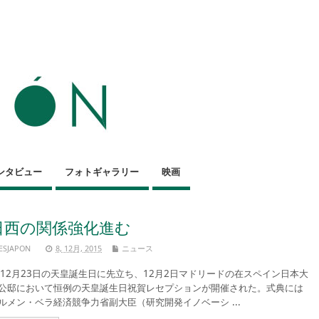
ンタビュー
フォトギャラリー
映画
日西の関係強化進む
ESJAPON
8, 12月, 2015
ニュース
2月23日の天皇誕生日に先立ち、12月2日マドリードの在スペイン日本大
公邸において恒例の天皇誕生日祝賀レセプションが開催された。式典には
ルメン・ベラ経済競争力省副大臣（研究開発イノベーシ ...