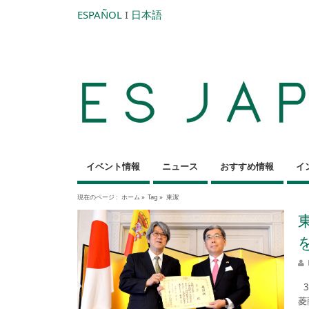
ESPAÑOL
I
日本語
イベント情報
ニュース
おすすめ情報
イ
現在のページ :
ホーム
»
Tag »
東潔
3
菱