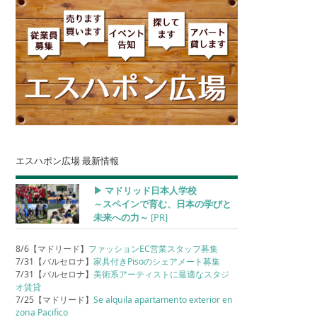
エスハポン広場 最新情報
▶︎ マドリッド日本人学校
～スペインで育む、日本の学びと
未来への力～
[PR]
8/6【マドリード】
ファッションEC営業スタッフ募集
7/31【バルセロナ】
家具付きPisoのシェアメート募集
7/31【バルセロナ】
美術系アーティストに最適なスタジ
オ賃貸
7/25【マドリード】
Se alquila apartamento exterior en
zona Pacifico