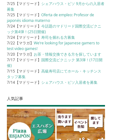
7/25【マドリード】
シェアハウス・ピソ 9月からの入居者
募集
7/25【マドリード】
Oferta de empleo: Profesor de
japonés idioma materno
7/24【マドリード】
今話題のマドリード国際交流ピクニ
ック第4弾！(25日開催)
7/24【マドリード】
寿司を握れる方募集
7/22【マラガ】
We’re looking for Japanese gamers to
test video games!
7/20【マラガ】
お茶・情報交換できる方を探しています
7/17【マドリード】
国際交流ピクニック 第3弾！(17日開
催)
7/15【マドリード】
高級寿司店にてホール・キッチンス
タッフ募集
7/14【マドリード】
シェアハウス・ピソ入居者を募集
人気記事