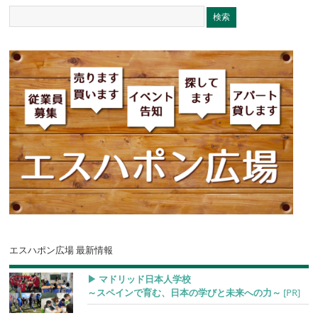
エスハポン広場 最新情報
▶︎ マドリッド日本人学校
～スペインで育む、日本の学びと未来への力～
[PR]