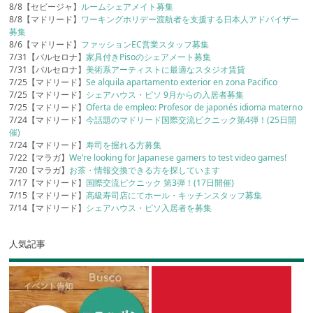
8/8【セビージャ】
ルームシェアメイト募集
8/8【マドリード】
ワーキングホリデー渡航者を支援する日本人アドバイザー
募集
8/6【マドリード】
ファッションEC営業スタッフ募集
7/31【バルセロナ】
家具付きPisoのシェアメート募集
7/31【バルセロナ】
美術系アーティストに最適なスタジオ賃貸
7/25【マドリード】
Se alquila apartamento exterior en zona Pacifico
7/25【マドリード】
シェアハウス・ピソ 9月からの入居者募集
7/25【マドリード】
Oferta de empleo: Profesor de japonés idioma materno
7/24【マドリード】
今話題のマドリード国際交流ピクニック第4弾！(25日開
催)
7/24【マドリード】
寿司を握れる方募集
7/22【マラガ】
We’re looking for Japanese gamers to test video games!
7/20【マラガ】
お茶・情報交換できる方を探しています
7/17【マドリード】
国際交流ピクニック 第3弾！(17日開催)
7/15【マドリード】
高級寿司店にてホール・キッチンスタッフ募集
7/14【マドリード】
シェアハウス・ピソ入居者を募集
人気記事