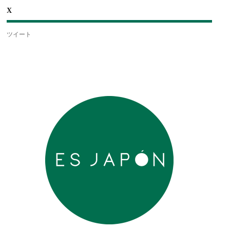
X
ツイート