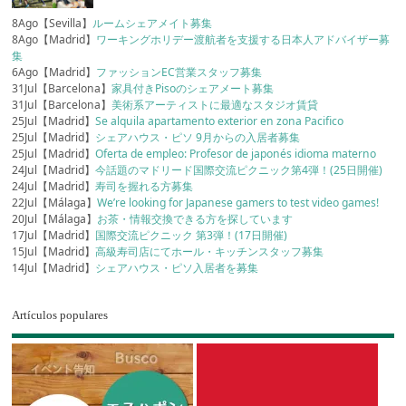
8Ago【Sevilla】
ルームシェアメイト募集
8Ago【Madrid】
ワーキングホリデー渡航者を支援する日本人アドバイザー募
集
6Ago【Madrid】
ファッションEC営業スタッフ募集
31Jul【Barcelona】
家具付きPisoのシェアメート募集
31Jul【Barcelona】
美術系アーティストに最適なスタジオ賃貸
25Jul【Madrid】
Se alquila apartamento exterior en zona Pacifico
25Jul【Madrid】
シェアハウス・ピソ 9月からの入居者募集
25Jul【Madrid】
Oferta de empleo: Profesor de japonés idioma materno
24Jul【Madrid】
今話題のマドリード国際交流ピクニック第4弾！(25日開催)
24Jul【Madrid】
寿司を握れる方募集
22Jul【Málaga】
We’re looking for Japanese gamers to test video games!
20Jul【Málaga】
お茶・情報交換できる方を探しています
17Jul【Madrid】
国際交流ピクニック 第3弾！(17日開催)
15Jul【Madrid】
高級寿司店にてホール・キッチンスタッフ募集
14Jul【Madrid】
シェアハウス・ピソ入居者を募集
Artículos populares