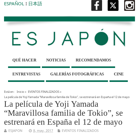
ESPAÑOL
I
日本語
QUÉ HACER
NOTICIAS
RECOMENDAMOS
ENTREVISTAS
GALERÍAS FOTOGRÁFICAS
CINE
Está en :
Inicio
»
EVENTOS FINALIZADOS
»
La película de Yoji Yamada “Maravillosa familia de Tokio”, se estrenará en España el 12 de mayo
La película de Yoji Yamada
“Maravillosa familia de Tokio”, se
estrenará en España el 12 de mayo
ESJAPON
8, may, 2017
EVENTOS FINALIZADOS