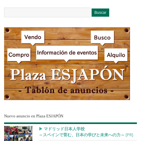
Nuevo anuncio en Plaza ESJAPÓN
▶︎ マドリッド日本人学校
～スペインで育む、日本の学びと未来への力～
[PR]