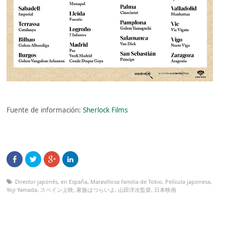
Fuente de información:
Sherlock Films
Director japonés
,
en España
,
Maravillosa familia de Tokio
,
Película japonesa
,
Yoji Yamada
,
スペイン上映
,
家族はつらいよ
,
山田洋次監督
,
日本映画