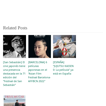
Related Posts
[San Sebastián] El
[BARCELONA] 6
[ESPAÑA]
cine japonés tiene
películas
“JUJUTSU KAISEN
una presencia
japonesas en el
0: La película” ya
destacada en la 71
“Asian Film
está en España
edición del
Festival Barcelona-
“Festival de San
AFFBCN 2022″
Sebastián”