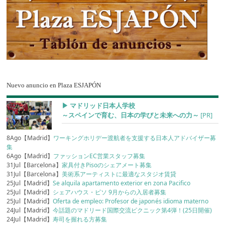
Nuevo anuncio en Plaza ESJAPÓN
▶︎ マドリッド日本人学校
～スペインで育む、日本の学びと未来への力～
[PR]
8Ago【Madrid】
ワーキングホリデー渡航者を支援する日本人アドバイザー募
集
6Ago【Madrid】
ファッションEC営業スタッフ募集
31Jul【Barcelona】
家具付きPisoのシェアメート募集
31Jul【Barcelona】
美術系アーティストに最適なスタジオ賃貸
25Jul【Madrid】
Se alquila apartamento exterior en zona Pacifico
25Jul【Madrid】
シェアハウス・ピソ 9月からの入居者募集
25Jul【Madrid】
Oferta de empleo: Profesor de japonés idioma materno
24Jul【Madrid】
今話題のマドリード国際交流ピクニック第4弾！(25日開催)
24Jul【Madrid】
寿司を握れる方募集