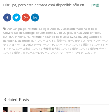
Disculpa, pero esta entrada está disponible sólo en
日本語
.
AIP Language Institute
,
Colegio Delibes
,
Cursos Internacionales de la
Universidad de Santiago de Compostela
,
Don Quijote
,
El Aula Azul
,
Enforex
,
EUREKA
,
innoinsure
,
Instituto Hispánico de Murcia
,
K2 Cádiz
,
Linguaschools
Barcelona
,
MaestroMío
,
インタースペイン留学センター
,
カディス
,
サラマンカ
,
サン
ティアゴ・デ・コンポステーラ
,
サン・セバスティアン
,
スペイン国営インスティトゥ
ト・セルバンテス東京
,
スペイン大使館観光部
,
スペイン留学
,
スペイン留学サポート
,
スペイン留学フェア
,
バルセロナ
,
バレンシア
,
マドリード
,
マラガ
,
ムルシア
Related Posts