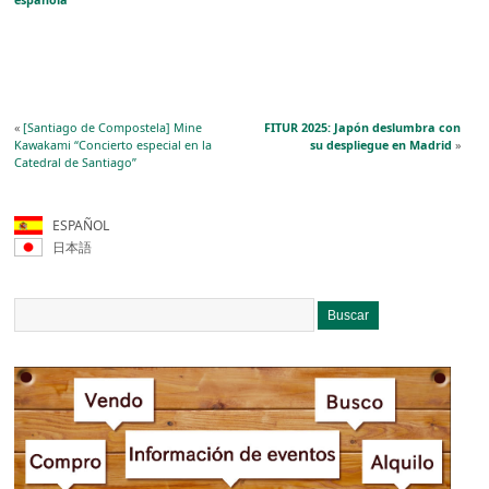
«
[Santiago de Compostela] Mine
FITUR 2025: Japón deslumbra con
Kawakami “Concierto especial en la
su despliegue en Madrid
»
Catedral de Santiago”
ESPAÑOL
日本語