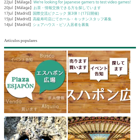
22Jul【Málaga】
We’re looking for Japanese gamers to test video games!
20Jul【Málaga】
お茶・情報交換できる方を探しています
17Jul【Madrid】
国際交流ピクニック 第3弾！(17日開催)
15Jul【Madrid】
高級寿司店にてホール・キッチンスタッフ募集
14Jul【Madrid】
シェアハウス・ピソ入居者を募集
Artículos populares