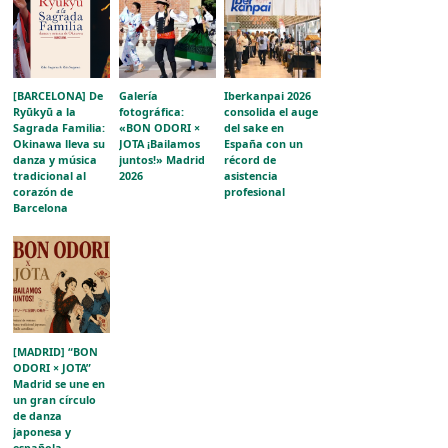
[BARCELONA] De
Galería
Iberkanpai 2026
Ryūkyū a la
fotográfica:
consolida el auge
Sagrada Familia:
«BON ODORI ×
del sake en
Okinawa lleva su
JOTA ¡Bailamos
España con un
danza y música
juntos!» Madrid
récord de
tradicional al
2026
asistencia
corazón de
profesional
Barcelona
[MADRID] “BON
ODORI × JOTA”
Madrid se une en
un gran círculo
de danza
japonesa y
española