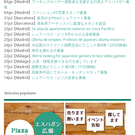
8Ago【Madrid】
ワーキングホリデー渡航者を支援する日本人アドバイザー募
集
6Ago【Madrid】
ファッションEC営業スタッフ募集
31Jul【Barcelona】
家具付きPisoのシェアメート募集
31Jul【Barcelona】
美術系アーティストに最適なスタジオ賃貸
25Jul【Madrid】
Se alquila apartamento exterior en zona Pacifico
25Jul【Madrid】
シェアハウス・ピソ 9月からの入居者募集
25Jul【Madrid】
Oferta de empleo: Profesor de japonés idioma materno
24Jul【Madrid】
今話題のマドリード国際交流ピクニック第4弾！(25日開催)
24Jul【Madrid】
寿司を握れる方募集
22Jul【Málaga】
We’re looking for Japanese gamers to test video games!
20Jul【Málaga】
お茶・情報交換できる方を探しています
17Jul【Madrid】
国際交流ピクニック 第3弾！(17日開催)
15Jul【Madrid】
高級寿司店にてホール・キッチンスタッフ募集
14Jul【Madrid】
シェアハウス・ピソ入居者を募集
Artículos populares