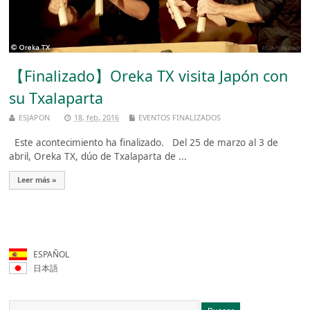
【Finalizado】Oreka TX visita Japón con
su Txalaparta
ESJAPON
18, feb, 2016
EVENTOS FINALIZADOS
Este acontecimiento ha finalizado. Del 25 de marzo al 3 de
abril, Oreka TX, dúo de Txalaparta de ...
Leer más »
ESPAÑOL
日本語