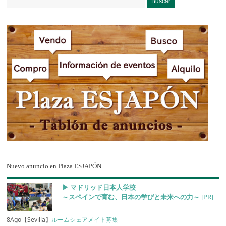
Nuevo anuncio en Plaza ESJAPÓN
▶︎ マドリッド日本人学校
～スペインで育む、日本の学びと未来への力～
[PR]
8Ago【Sevilla】
ルームシェアメイト募集