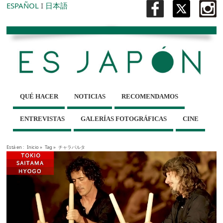
ESPAÑOL
I
日本語
QUÉ HACER
NOTICIAS
RECOMENDAMOS
ENTREVISTAS
GALERÍAS FOTOGRÁFICAS
CINE
Está en :
Inicio
»
Tag »
チャラパルタ