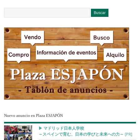
Nuevo anuncio en Plaza ESJAPÓN
▶︎ マドリッド日本人学校
～スペインで育む、日本の学びと未来への力～
[PR]