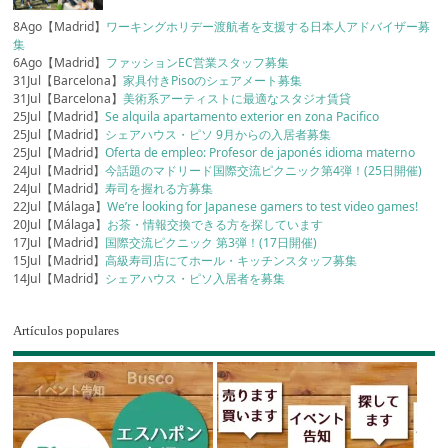
8Ago【Madrid】
ワーキングホリデー渡航者を支援する日本人アドバイザー募
集
6Ago【Madrid】
ファッションEC営業スタッフ募集
31Jul【Barcelona】
家具付きPisoのシェアメート募集
31Jul【Barcelona】
美術系アーティストに最適なスタジオ賃貸
25Jul【Madrid】
Se alquila apartamento exterior en zona Pacifico
25Jul【Madrid】
シェアハウス・ピソ 9月からの入居者募集
25Jul【Madrid】
Oferta de empleo: Profesor de japonés idioma materno
24Jul【Madrid】
今話題のマドリード国際交流ピクニック第4弾！(25日開催)
24Jul【Madrid】
寿司を握れる方募集
22Jul【Málaga】
We’re looking for Japanese gamers to test video games!
20Jul【Málaga】
お茶・情報交換できる方を探しています
17Jul【Madrid】
国際交流ピクニック 第3弾！(17日開催)
15Jul【Madrid】
高級寿司店にてホール・キッチンスタッフ募集
14Jul【Madrid】
シェアハウス・ピソ入居者を募集
Artículos populares