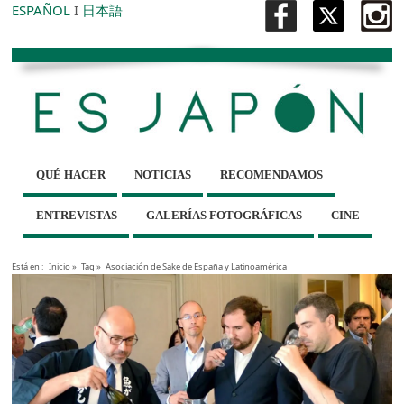
ESPAÑOL
I
日本語
QUÉ HACER
NOTICIAS
RECOMENDAMOS
ENTREVISTAS
GALERÍAS FOTOGRÁFICAS
CINE
Está en :
Inicio
»
Tag »
Asociación de Sake de España y Latinoamérica