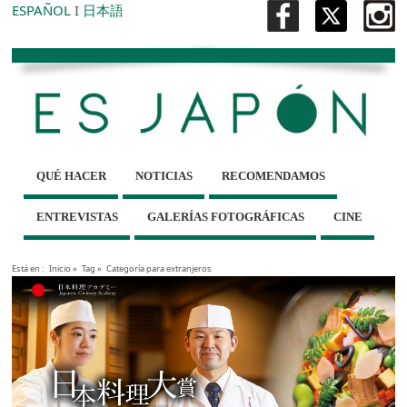
ESPAÑOL
I
日本語
QUÉ HACER
NOTICIAS
RECOMENDAMOS
ENTREVISTAS
GALERÍAS FOTOGRÁFICAS
CINE
Está en :
Inicio
»
Tag »
Categoría para extranjeros