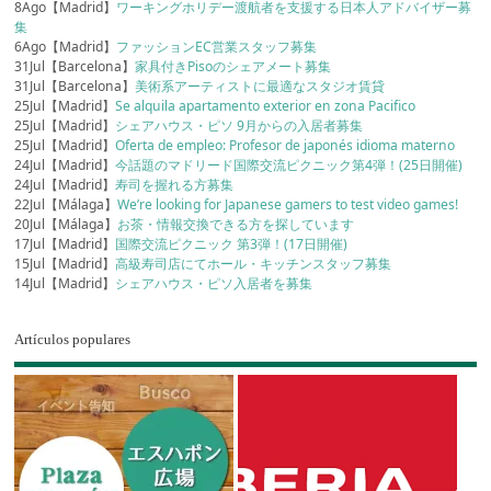
8Ago【Madrid】
ワーキングホリデー渡航者を支援する日本人アドバイザー募
集
6Ago【Madrid】
ファッションEC営業スタッフ募集
31Jul【Barcelona】
家具付きPisoのシェアメート募集
31Jul【Barcelona】
美術系アーティストに最適なスタジオ賃貸
25Jul【Madrid】
Se alquila apartamento exterior en zona Pacifico
25Jul【Madrid】
シェアハウス・ピソ 9月からの入居者募集
25Jul【Madrid】
Oferta de empleo: Profesor de japonés idioma materno
24Jul【Madrid】
今話題のマドリード国際交流ピクニック第4弾！(25日開催)
24Jul【Madrid】
寿司を握れる方募集
22Jul【Málaga】
We’re looking for Japanese gamers to test video games!
20Jul【Málaga】
お茶・情報交換できる方を探しています
17Jul【Madrid】
国際交流ピクニック 第3弾！(17日開催)
15Jul【Madrid】
高級寿司店にてホール・キッチンスタッフ募集
14Jul【Madrid】
シェアハウス・ピソ入居者を募集
Artículos populares