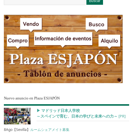
Nuevo anuncio en Plaza ESJAPÓN
▶︎ マドリッド日本人学校
～スペインで育む、日本の学びと未来への力～
[PR]
8Ago【Sevilla】
ルームシェアメイト募集