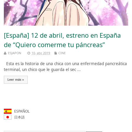
[España] 12 de abril, estreno en España
de “Quiero comerme tu páncreas”
ESJAPON
10, abr, 2019
CINE
Esta es la historia de una chica con una enfermedad pancreática
terminal, un chico que le guarda el sec ...
Leer más »
ESPAÑOL
日本語