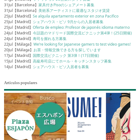
31Jul【Barcelona】
家具付きPisoのシェアメート募集
31Jul【Barcelona】
美術系アーティストに最適なスタジオ賃貸
25Jul【Madrid】
Se alquila apartamento exterior en zona Pacifico
25Jul【Madrid】
シェアハウス・ピソ 9月からの入居者募集
25Jul【Madrid】
Oferta de empleo: Profesor de japonés idioma materno
24Jul【Madrid】
今話題のマドリード国際交流ピクニック第4弾！(25日開催)
24Jul【Madrid】
寿司を握れる方募集
22Jul【Málaga】
We’re looking for Japanese gamers to test video games!
20Jul【Málaga】
お茶・情報交換できる方を探しています
17Jul【Madrid】
国際交流ピクニック 第3弾！(17日開催)
15Jul【Madrid】
高級寿司店にてホール・キッチンスタッフ募集
14Jul【Madrid】
シェアハウス・ピソ入居者を募集
Artículos populares