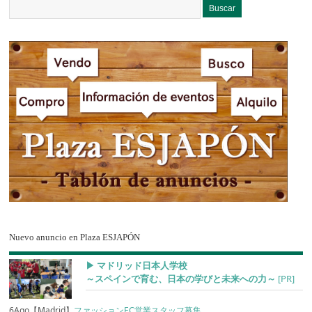
Nuevo anuncio en Plaza ESJAPÓN
▶︎ マドリッド日本人学校
～スペインで育む、日本の学びと未来への力～
[PR]
6Ago【Madrid】
ファッションEC営業スタッフ募集