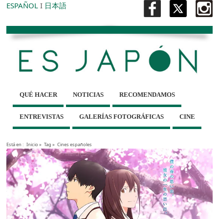
ESPAÑOL
I
日本語
QUÉ HACER
NOTICIAS
RECOMENDAMOS
ENTREVISTAS
GALERÍAS FOTOGRÁFICAS
CINE
Está en :
Inicio
»
Tag »
Cines españoles