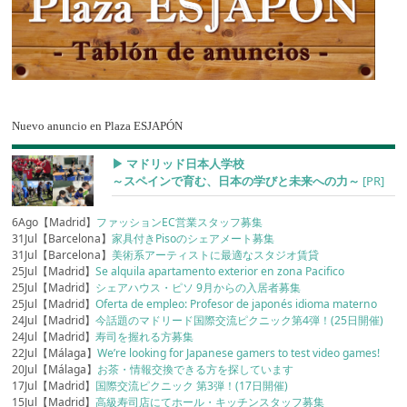
Nuevo anuncio en Plaza ESJAPÓN
▶︎ マドリッド日本人学校
～スペインで育む、日本の学びと未来への力～
[PR]
6Ago【Madrid】
ファッションEC営業スタッフ募集
31Jul【Barcelona】
家具付きPisoのシェアメート募集
31Jul【Barcelona】
美術系アーティストに最適なスタジオ賃貸
25Jul【Madrid】
Se alquila apartamento exterior en zona Pacifico
25Jul【Madrid】
シェアハウス・ピソ 9月からの入居者募集
25Jul【Madrid】
Oferta de empleo: Profesor de japonés idioma materno
24Jul【Madrid】
今話題のマドリード国際交流ピクニック第4弾！(25日開催)
24Jul【Madrid】
寿司を握れる方募集
22Jul【Málaga】
We’re looking for Japanese gamers to test video games!
20Jul【Málaga】
お茶・情報交換できる方を探しています
17Jul【Madrid】
国際交流ピクニック 第3弾！(17日開催)
15Jul【Madrid】
高級寿司店にてホール・キッチンスタッフ募集