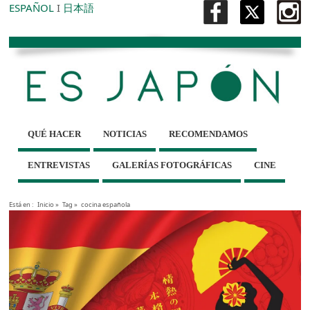
ESPAÑOL
I
日本語
QUÉ HACER
NOTICIAS
RECOMENDAMOS
ENTREVISTAS
GALERÍAS FOTOGRÁFICAS
CINE
Está en :
Inicio
»
Tag »
cocina española