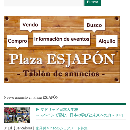
Nuevo anuncio en Plaza ESJAPÓN
▶︎ マドリッド日本人学校
～スペインで育む、日本の学びと未来への力～
[PR]
31Jul【Barcelona】
家具付きPisoのシェアメート募集