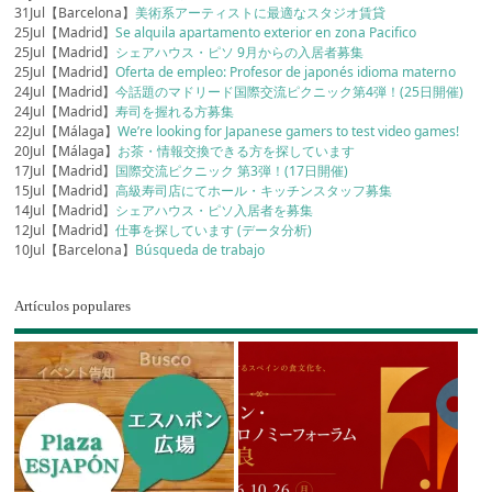
31Jul【Barcelona】
美術系アーティストに最適なスタジオ賃貸
25Jul【Madrid】
Se alquila apartamento exterior en zona Pacifico
25Jul【Madrid】
シェアハウス・ピソ 9月からの入居者募集
25Jul【Madrid】
Oferta de empleo: Profesor de japonés idioma materno
24Jul【Madrid】
今話題のマドリード国際交流ピクニック第4弾！(25日開催)
24Jul【Madrid】
寿司を握れる方募集
22Jul【Málaga】
We’re looking for Japanese gamers to test video games!
20Jul【Málaga】
お茶・情報交換できる方を探しています
17Jul【Madrid】
国際交流ピクニック 第3弾！(17日開催)
15Jul【Madrid】
高級寿司店にてホール・キッチンスタッフ募集
14Jul【Madrid】
シェアハウス・ピソ入居者を募集
12Jul【Madrid】
仕事を探しています (データ分析)
10Jul【Barcelona】
Búsqueda de trabajo
Artículos populares