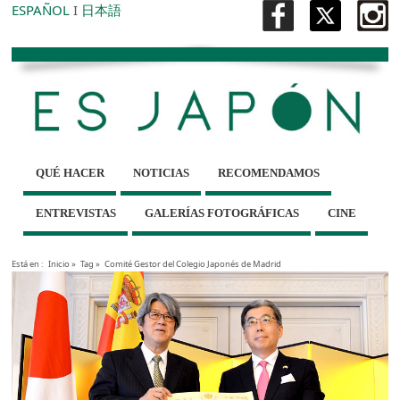
ESPAÑOL
I
日本語
QUÉ HACER
NOTICIAS
RECOMENDAMOS
ENTREVISTAS
GALERÍAS FOTOGRÁFICAS
CINE
Está en :
Inicio
»
Tag »
Comité Gestor del Colegio Japonés de Madrid