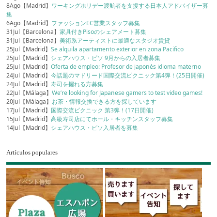
8Ago【Madrid】
ワーキングホリデー渡航者を支援する日本人アドバイザー募
集
6Ago【Madrid】
ファッションEC営業スタッフ募集
31Jul【Barcelona】
家具付きPisoのシェアメート募集
31Jul【Barcelona】
美術系アーティストに最適なスタジオ賃貸
25Jul【Madrid】
Se alquila apartamento exterior en zona Pacifico
25Jul【Madrid】
シェアハウス・ピソ 9月からの入居者募集
25Jul【Madrid】
Oferta de empleo: Profesor de japonés idioma materno
24Jul【Madrid】
今話題のマドリード国際交流ピクニック第4弾！(25日開催)
24Jul【Madrid】
寿司を握れる方募集
22Jul【Málaga】
We’re looking for Japanese gamers to test video games!
20Jul【Málaga】
お茶・情報交換できる方を探しています
17Jul【Madrid】
国際交流ピクニック 第3弾！(17日開催)
15Jul【Madrid】
高級寿司店にてホール・キッチンスタッフ募集
14Jul【Madrid】
シェアハウス・ピソ入居者を募集
Artículos populares