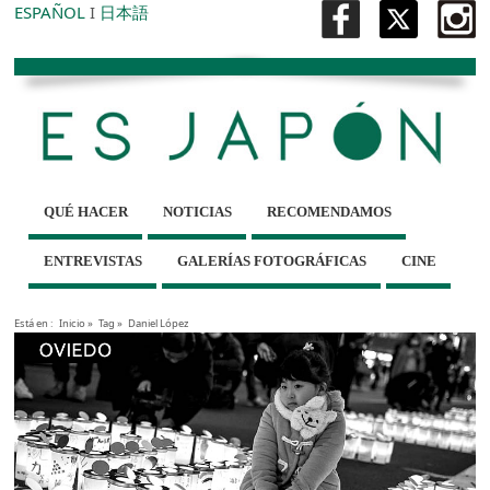
ESPAÑOL
I
日本語
QUÉ HACER
NOTICIAS
RECOMENDAMOS
ENTREVISTAS
GALERÍAS FOTOGRÁFICAS
CINE
Está en :
Inicio
»
Tag »
Daniel López