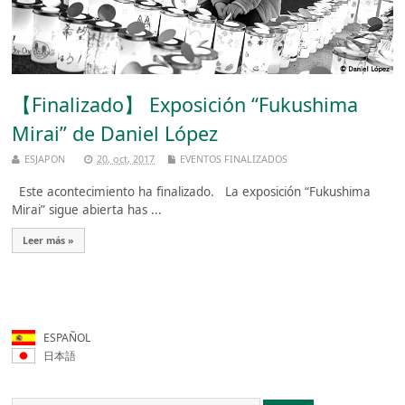
【Finalizado】 Exposición “Fukushima
Mirai” de Daniel López
ESJAPON
20, oct, 2017
EVENTOS FINALIZADOS
Este acontecimiento ha finalizado. La exposición “Fukushima
Mirai” sigue abierta has ...
Leer más »
ESPAÑOL
日本語