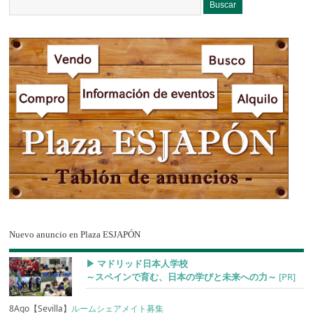
Nuevo anuncio en Plaza ESJAPÓN
▶︎ マドリッド日本人学校
～スペインで育む、日本の学びと未来への力～
[PR]
8Ago【Sevilla】
ルームシェアメイト募集