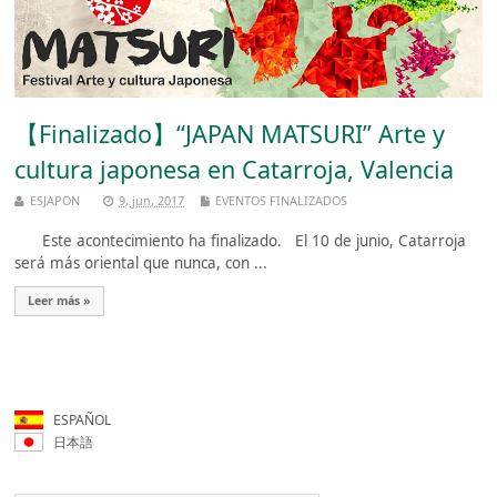
【Finalizado】“JAPAN MATSURI” Arte y
cultura japonesa en Catarroja, Valencia
ESJAPON
9, jun, 2017
EVENTOS FINALIZADOS
Este acontecimiento ha finalizado. El 10 de junio, Catarroja
será más oriental que nunca, con ...
Leer más »
ESPAÑOL
日本語