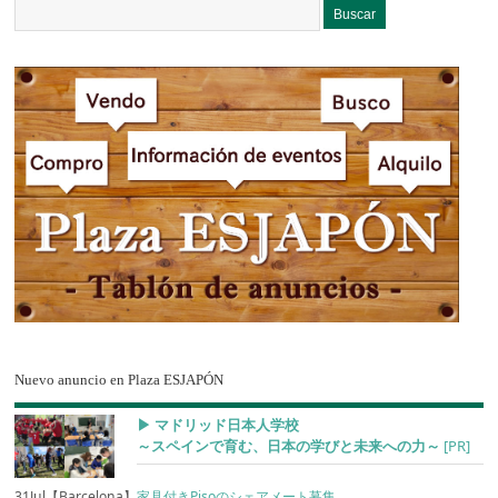
Nuevo anuncio en Plaza ESJAPÓN
▶︎ マドリッド日本人学校
～スペインで育む、日本の学びと未来への力～
[PR]
31Jul【Barcelona】
家具付きPisoのシェアメート募集