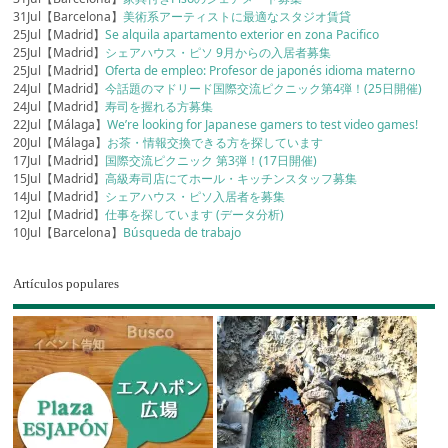
31Jul【Barcelona】
美術系アーティストに最適なスタジオ賃貸
25Jul【Madrid】
Se alquila apartamento exterior en zona Pacifico
25Jul【Madrid】
シェアハウス・ピソ 9月からの入居者募集
25Jul【Madrid】
Oferta de empleo: Profesor de japonés idioma materno
24Jul【Madrid】
今話題のマドリード国際交流ピクニック第4弾！(25日開催)
24Jul【Madrid】
寿司を握れる方募集
22Jul【Málaga】
We’re looking for Japanese gamers to test video games!
20Jul【Málaga】
お茶・情報交換できる方を探しています
17Jul【Madrid】
国際交流ピクニック 第3弾！(17日開催)
15Jul【Madrid】
高級寿司店にてホール・キッチンスタッフ募集
14Jul【Madrid】
シェアハウス・ピソ入居者を募集
12Jul【Madrid】
仕事を探しています (データ分析)
10Jul【Barcelona】
Búsqueda de trabajo
Artículos populares