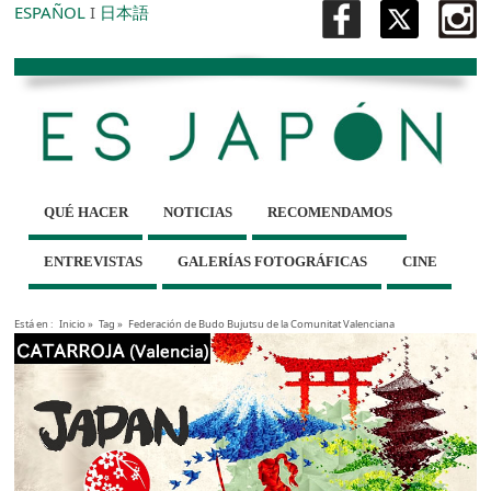
ESPAÑOL
I
日本語
QUÉ HACER
NOTICIAS
RECOMENDAMOS
ENTREVISTAS
GALERÍAS FOTOGRÁFICAS
CINE
Está en :
Inicio
»
Tag »
Federación de Budo Bujutsu de la Comunitat Valenciana