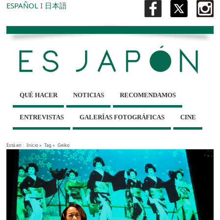
ESPAÑOL
I
日本語
QUÉ HACER
NOTICIAS
RECOMENDAMOS
ENTREVISTAS
GALERÍAS FOTOGRÁFICAS
CINE
Está en :
Inicio
»
Tag »
Geiko