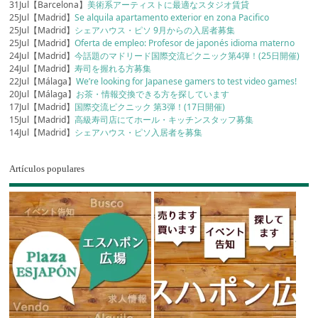
31Jul【Barcelona】
美術系アーティストに最適なスタジオ賃貸
25Jul【Madrid】
Se alquila apartamento exterior en zona Pacifico
25Jul【Madrid】
シェアハウス・ピソ 9月からの入居者募集
25Jul【Madrid】
Oferta de empleo: Profesor de japonés idioma materno
24Jul【Madrid】
今話題のマドリード国際交流ピクニック第4弾！(25日開催)
24Jul【Madrid】
寿司を握れる方募集
22Jul【Málaga】
We’re looking for Japanese gamers to test video games!
20Jul【Málaga】
お茶・情報交換できる方を探しています
17Jul【Madrid】
国際交流ピクニック 第3弾！(17日開催)
15Jul【Madrid】
高級寿司店にてホール・キッチンスタッフ募集
14Jul【Madrid】
シェアハウス・ピソ入居者を募集
Artículos populares