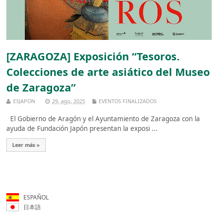
[ZARAGOZA] Exposición “Tesoros.
Colecciones de arte asiático del Museo
de Zaragoza”
ESJAPON
29, ago, 2025
EVENTOS FINALIZADOS
El Gobierno de Aragón y el Ayuntamiento de Zaragoza con la
ayuda de Fundación Japón presentan la exposi ...
Leer más »
ESPAÑOL
日本語