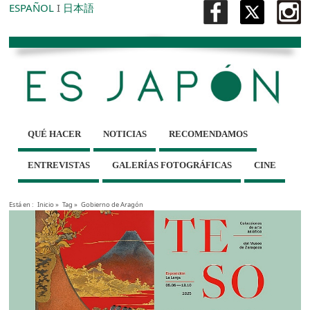
ESPAÑOL
I
日本語
QUÉ HACER
NOTICIAS
RECOMENDAMOS
ENTREVISTAS
GALERÍAS FOTOGRÁFICAS
CINE
Está en :
Inicio
»
Tag »
Gobierno de Aragón