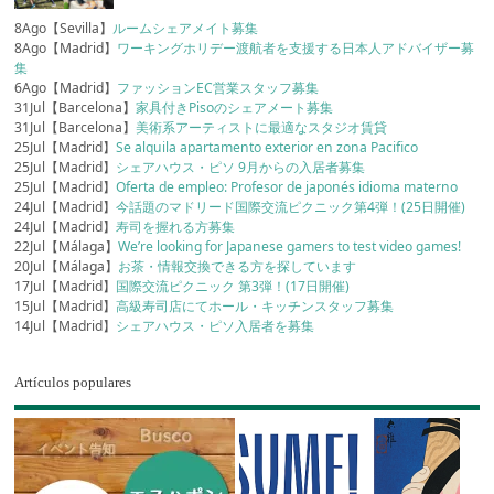
8Ago【Sevilla】
ルームシェアメイト募集
8Ago【Madrid】
ワーキングホリデー渡航者を支援する日本人アドバイザー募
集
6Ago【Madrid】
ファッションEC営業スタッフ募集
31Jul【Barcelona】
家具付きPisoのシェアメート募集
31Jul【Barcelona】
美術系アーティストに最適なスタジオ賃貸
25Jul【Madrid】
Se alquila apartamento exterior en zona Pacifico
25Jul【Madrid】
シェアハウス・ピソ 9月からの入居者募集
25Jul【Madrid】
Oferta de empleo: Profesor de japonés idioma materno
24Jul【Madrid】
今話題のマドリード国際交流ピクニック第4弾！(25日開催)
24Jul【Madrid】
寿司を握れる方募集
22Jul【Málaga】
We’re looking for Japanese gamers to test video games!
20Jul【Málaga】
お茶・情報交換できる方を探しています
17Jul【Madrid】
国際交流ピクニック 第3弾！(17日開催)
15Jul【Madrid】
高級寿司店にてホール・キッチンスタッフ募集
14Jul【Madrid】
シェアハウス・ピソ入居者を募集
Artículos populares