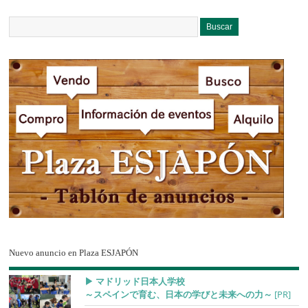
Nuevo anuncio en Plaza ESJAPÓN
▶︎ マドリッド日本人学校
～スペインで育む、日本の学びと未来への力～
[PR]