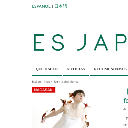
ESPAÑOL
I
日本語
QUÉ HACER
NOTICIAS
RECOMENDAMOS
Está en :
Inicio
»
Tag »
Isabel Muñoz
【
f
Es
se