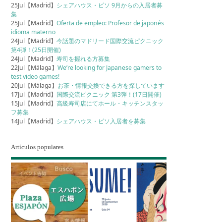
25Jul【Madrid】
シェアハウス・ピソ 9月からの入居者募
集
25Jul【Madrid】
Oferta de empleo: Profesor de japonés
idioma materno
24Jul【Madrid】
今話題のマドリード国際交流ピクニック
第4弾！(25日開催)
24Jul【Madrid】
寿司を握れる方募集
22Jul【Málaga】
We’re looking for Japanese gamers to
test video games!
20Jul【Málaga】
お茶・情報交換できる方を探しています
17Jul【Madrid】
国際交流ピクニック 第3弾！(17日開催)
15Jul【Madrid】
高級寿司店にてホール・キッチンスタッ
フ募集
14Jul【Madrid】
シェアハウス・ピソ入居者を募集
Artículos populares