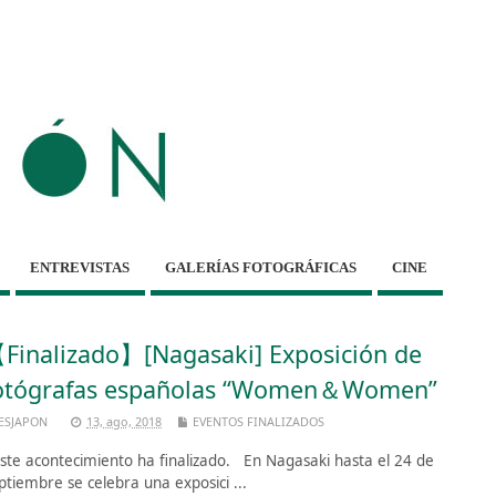
ENTREVISTAS
GALERÍAS FOTOGRÁFICAS
CINE
Finalizado】[Nagasaki] Exposición de
otógrafas españolas “Women＆Women”
ESJAPON
13, ago, 2018
EVENTOS FINALIZADOS
te acontecimiento ha finalizado. En Nagasaki hasta el 24 de
ptiembre se celebra una exposici ...