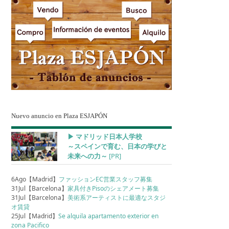
Nuevo anuncio en Plaza ESJAPÓN
▶︎ マドリッド日本人学校
～スペインで育む、日本の学びと
未来への力～
[PR]
6Ago【Madrid】
ファッションEC営業スタッフ募集
31Jul【Barcelona】
家具付きPisoのシェアメート募集
31Jul【Barcelona】
美術系アーティストに最適なスタジ
オ賃貸
25Jul【Madrid】
Se alquila apartamento exterior en
zona Pacifico