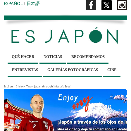
ESPAÑOL
I
日本語
QUÉ HACER
NOTICIAS
RECOMENDAMOS
ENTREVISTAS
GALERÍAS FOTOGRÁFICAS
CINE
Está en :
Inicio
»
Tag »
Japan through Iniesta’s Eyes!