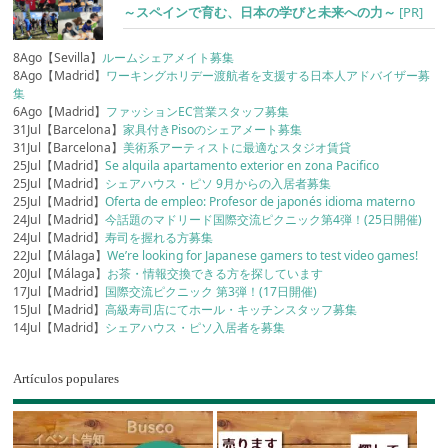
～スペインで育む、日本の学びと未来への力～
[PR]
8Ago【Sevilla】
ルームシェアメイト募集
8Ago【Madrid】
ワーキングホリデー渡航者を支援する日本人アドバイザー募
集
6Ago【Madrid】
ファッションEC営業スタッフ募集
31Jul【Barcelona】
家具付きPisoのシェアメート募集
31Jul【Barcelona】
美術系アーティストに最適なスタジオ賃貸
25Jul【Madrid】
Se alquila apartamento exterior en zona Pacifico
25Jul【Madrid】
シェアハウス・ピソ 9月からの入居者募集
25Jul【Madrid】
Oferta de empleo: Profesor de japonés idioma materno
24Jul【Madrid】
今話題のマドリード国際交流ピクニック第4弾！(25日開催)
24Jul【Madrid】
寿司を握れる方募集
22Jul【Málaga】
We’re looking for Japanese gamers to test video games!
20Jul【Málaga】
お茶・情報交換できる方を探しています
17Jul【Madrid】
国際交流ピクニック 第3弾！(17日開催)
15Jul【Madrid】
高級寿司店にてホール・キッチンスタッフ募集
14Jul【Madrid】
シェアハウス・ピソ入居者を募集
Artículos populares