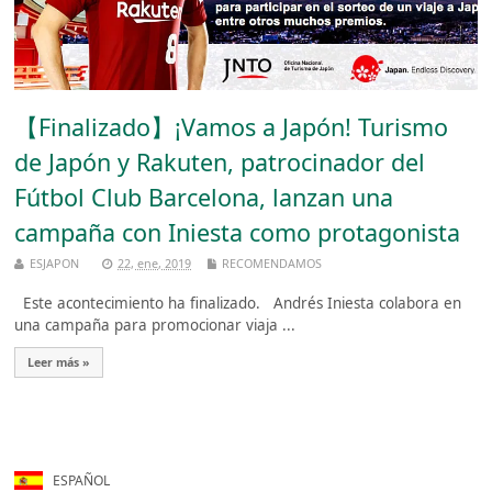
【Finalizado】¡Vamos a Japón! Turismo
de Japón y Rakuten, patrocinador del
Fútbol Club Barcelona, lanzan una
campaña con Iniesta como protagonista
ESJAPON
22, ene, 2019
RECOMENDAMOS
Este acontecimiento ha finalizado. Andrés Iniesta colabora en
una campaña para promocionar viaja ...
Leer más »
ESPAÑOL