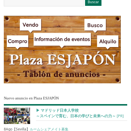
Nuevo anuncio en Plaza ESJAPÓN
▶︎ マドリッド日本人学校
～スペインで育む、日本の学びと未来への力～
[PR]
8Ago【Sevilla】
ルームシェアメイト募集