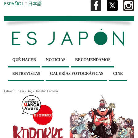
ESPAÑOL
I
日本語
QUÉ HACER
NOTICIAS
RECOMENDAMOS
ENTREVISTAS
GALERÍAS FOTOGRÁFICAS
CINE
Está en :
Inicio
»
Tag »
Jonatan Cantero