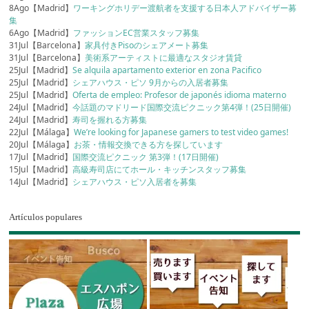
8Ago【Madrid】
ワーキングホリデー渡航者を支援する日本人アドバイザー募
集
6Ago【Madrid】
ファッションEC営業スタッフ募集
31Jul【Barcelona】
家具付きPisoのシェアメート募集
31Jul【Barcelona】
美術系アーティストに最適なスタジオ賃貸
25Jul【Madrid】
Se alquila apartamento exterior en zona Pacifico
25Jul【Madrid】
シェアハウス・ピソ 9月からの入居者募集
25Jul【Madrid】
Oferta de empleo: Profesor de japonés idioma materno
24Jul【Madrid】
今話題のマドリード国際交流ピクニック第4弾！(25日開催)
24Jul【Madrid】
寿司を握れる方募集
22Jul【Málaga】
We’re looking for Japanese gamers to test video games!
20Jul【Málaga】
お茶・情報交換できる方を探しています
17Jul【Madrid】
国際交流ピクニック 第3弾！(17日開催)
15Jul【Madrid】
高級寿司店にてホール・キッチンスタッフ募集
14Jul【Madrid】
シェアハウス・ピソ入居者を募集
Artículos populares