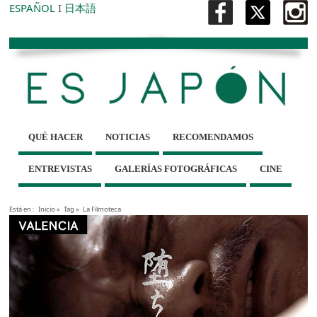
ESPAÑOL
I
日本語
QUÉ HACER
NOTICIAS
RECOMENDAMOS
ENTREVISTAS
GALERÍAS FOTOGRÁFICAS
CINE
Está en :
Inicio
»
Tag »
La Filmoteca