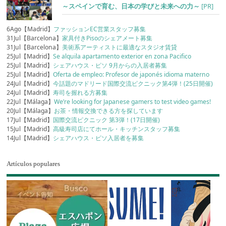
～スペインで育む、日本の学びと未来への力～
[PR]
6Ago【Madrid】
ファッションEC営業スタッフ募集
31Jul【Barcelona】
家具付きPisoのシェアメート募集
31Jul【Barcelona】
美術系アーティストに最適なスタジオ賃貸
25Jul【Madrid】
Se alquila apartamento exterior en zona Pacifico
25Jul【Madrid】
シェアハウス・ピソ 9月からの入居者募集
25Jul【Madrid】
Oferta de empleo: Profesor de japonés idioma materno
24Jul【Madrid】
今話題のマドリード国際交流ピクニック第4弾！(25日開催)
24Jul【Madrid】
寿司を握れる方募集
22Jul【Málaga】
We’re looking for Japanese gamers to test video games!
20Jul【Málaga】
お茶・情報交換できる方を探しています
17Jul【Madrid】
国際交流ピクニック 第3弾！(17日開催)
15Jul【Madrid】
高級寿司店にてホール・キッチンスタッフ募集
14Jul【Madrid】
シェアハウス・ピソ入居者を募集
Artículos populares