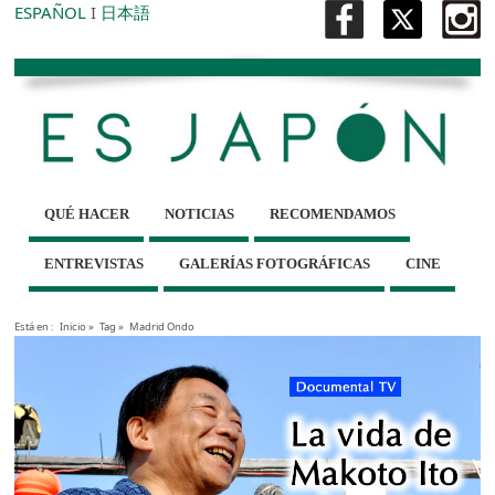
ESPAÑOL
I
日本語
QUÉ HACER
NOTICIAS
RECOMENDAMOS
ENTREVISTAS
GALERÍAS FOTOGRÁFICAS
CINE
Está en :
Inicio
»
Tag »
Madrid Ondo