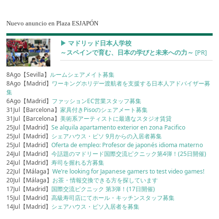
Nuevo anuncio en Plaza ESJAPÓN
▶︎ マドリッド日本人学校
～スペインで育む、日本の学びと未来への力～
[PR]
8Ago【Sevilla】
ルームシェアメイト募集
8Ago【Madrid】
ワーキングホリデー渡航者を支援する日本人アドバイザー募
集
6Ago【Madrid】
ファッションEC営業スタッフ募集
31Jul【Barcelona】
家具付きPisoのシェアメート募集
31Jul【Barcelona】
美術系アーティストに最適なスタジオ賃貸
25Jul【Madrid】
Se alquila apartamento exterior en zona Pacifico
25Jul【Madrid】
シェアハウス・ピソ 9月からの入居者募集
25Jul【Madrid】
Oferta de empleo: Profesor de japonés idioma materno
24Jul【Madrid】
今話題のマドリード国際交流ピクニック第4弾！(25日開催)
24Jul【Madrid】
寿司を握れる方募集
22Jul【Málaga】
We’re looking for Japanese gamers to test video games!
20Jul【Málaga】
お茶・情報交換できる方を探しています
17Jul【Madrid】
国際交流ピクニック 第3弾！(17日開催)
15Jul【Madrid】
高級寿司店にてホール・キッチンスタッフ募集
14Jul【Madrid】
シェアハウス・ピソ入居者を募集