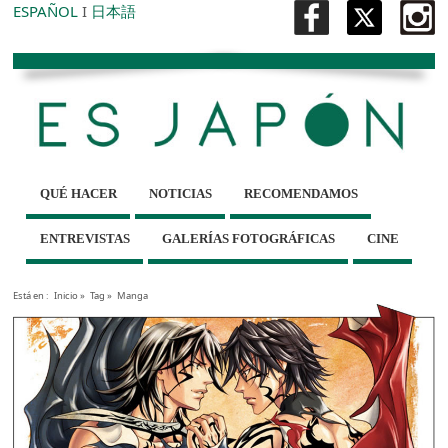
ESPAÑOL
I
日本語
QUÉ HACER
NOTICIAS
RECOMENDAMOS
ENTREVISTAS
GALERÍAS FOTOGRÁFICAS
CINE
Está en :
Inicio
»
Tag »
Manga