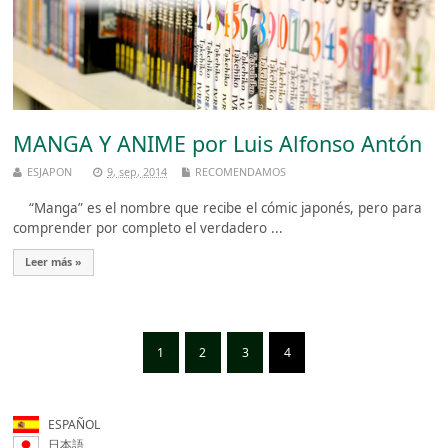
MANGA Y ANIME por Luis Alfonso Antón
ESJAPON
9, sep, 2014
RECOMENDAMOS
“Manga” es el nombre que recibe el cómic japonés, pero para
comprender por completo el verdadero ...
Leer más »
1
2
3
4
ESPAÑOL
日本語