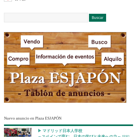
Nuevo anuncio en Plaza ESJAPÓN
▶︎ マドリッド日本人学校
～スペインで育む、日本の学びと未来への力～
[PR]