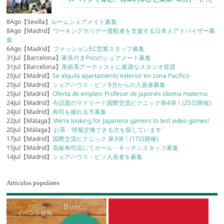
8Ago【Sevilla】
ルームシェアメイト募集
8Ago【Madrid】
ワーキングホリデー渡航者を支援する日本人アドバイザー募
集
6Ago【Madrid】
ファッションEC営業スタッフ募集
31Jul【Barcelona】
家具付きPisoのシェアメート募集
31Jul【Barcelona】
美術系アーティストに最適なスタジオ賃貸
25Jul【Madrid】
Se alquila apartamento exterior en zona Pacifico
25Jul【Madrid】
シェアハウス・ピソ 9月からの入居者募集
25Jul【Madrid】
Oferta de empleo: Profesor de japonés idioma materno
24Jul【Madrid】
今話題のマドリード国際交流ピクニック第4弾！(25日開催)
24Jul【Madrid】
寿司を握れる方募集
22Jul【Málaga】
We’re looking for Japanese gamers to test video games!
20Jul【Málaga】
お茶・情報交換できる方を探しています
17Jul【Madrid】
国際交流ピクニック 第3弾！(17日開催)
15Jul【Madrid】
高級寿司店にてホール・キッチンスタッフ募集
14Jul【Madrid】
シェアハウス・ピソ入居者を募集
Artículos populares